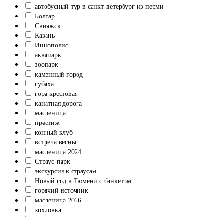
автобусный тур в санкт-петербург из перми
Болгар
Свияжск
Казань
Иннополис
аквапарк
зоопарк
каменный город
губаха
гора крестовая
канатная дорога
масленица
престиж
конный клуб
встреча весны
масленица 2024
Страус-парк
экскурсия к страусам
Новый год в Тюмени с банкетом
горячий источник
масленица 2026
хохловка