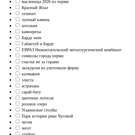
масленица 2026 из перми
Красный Ясыл
селенит
лунный камень
штольня
камнерезы
Барда зиен
Сабантуй в Барде
ЕВРАЗ Нижнетагильский металлургический комбинат
символы города перми
счастье не за горами
экскурсия на улиточную ферму
калмыкия
элиста
астрахань
сарай-бату
цветение лотосов
розовое озеро
Усьвинские столбы
Парк истории реки Чусовой
чегем
чегет
эльбрус