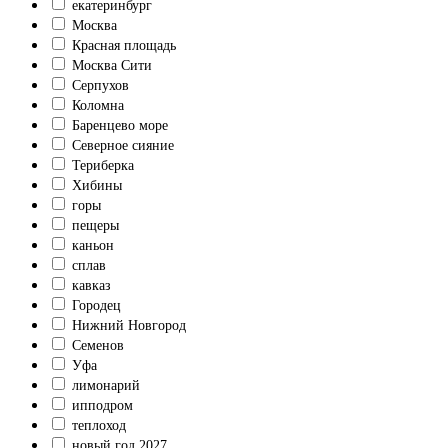
екатеринбург
Москва
Красная площадь
Москва Сити
Серпухов
Коломна
Баренцево море
Северное сияние
Териберка
Хибины
горы
пещеры
каньон
сплав
кавказ
Городец
Нижний Новгород
Семенов
Уфа
лимонарий
ипподром
теплоход
новый год 2027