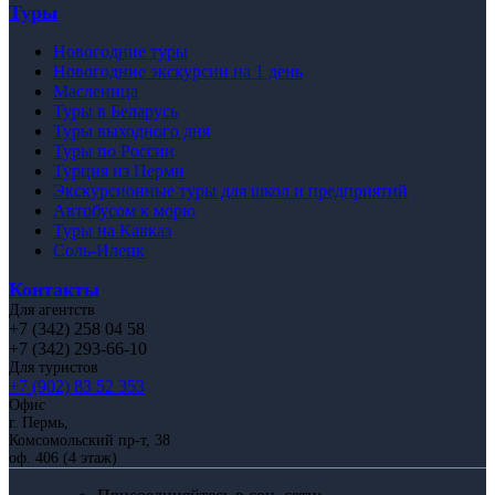
Туры
Новогодние туры
Новогодние экскурсии на 1 день
Масленица
Туры в Беларусь
Туры выходного дня
Туры по России
Турция из Перми
Экскурсионные туры для школ и предприятий
Автобусом к морю
Туры на Кавказ
Соль-Илецк
Контакты
Для агентств
+7 (342) 258 04 58
+7 (342) 293-66-10
Для туристов
+7 (902) 83 52 353
Офис
г. Пермь,
Комсомольский пр-т, 38
оф. 406 (4 этаж)