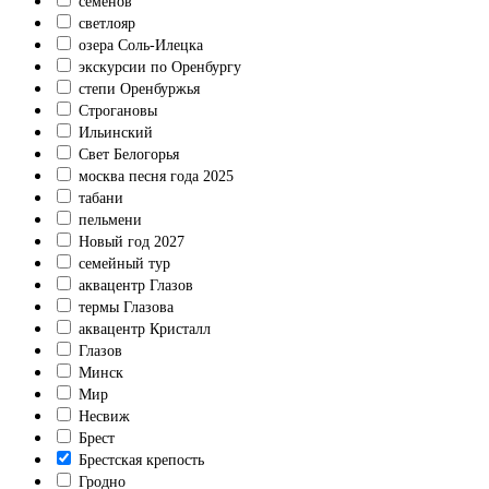
семенов
светлояр
озера Соль-Илецка
экскурсии по Оренбургу
степи Оренбуржья
Строгановы
Ильинский
Свет Белогорья
москва песня года 2025
табани
пельмени
Новый год 2027
семейный тур
аквацентр Глазов
термы Глазова
аквацентр Кристалл
Глазов
Минск
Мир
Несвиж
Брест
Брестская крепость
Гродно