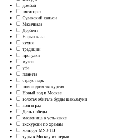
домбай
пятигорск
Сулакский каньон
Махачкала
Дербент
Нарын кала
кухня
традиции
прогулки
музеи
уфа
планета
страус парк
новогодняя экскурсия
Новый год в Москве
золотая обитель будды шакьямуни
волгоград
День победы
масленица в усть-качке
экскурсии по храмам
концерт МУЗ-ТВ
туры в Москву из перми