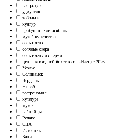
гастротур
удмуртия
тобольск
кунгур
грибушинский особняк
музей купечества
соль-илецк
соляные озера
соль-илецк из перми
цены на входной билет в соль-Илецке 2026
Усолье
Соликамск
Чердынь
Ныроб
гастрономия
культура
музей
гайнийцы
Релакс
СПА
Источник
Бани