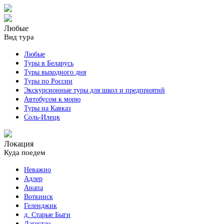
Любые
Вид тура
Любые
Туры в Беларусь
Туры выходного дня
Туры по России
Экскурсионные туры для школ и предприятий
Автобусом к морю
Туры на Кавказ
Соль-Илецк
Локация
Куда поедем
Неважно
Адлер
Анапа
Воткинск
Геленджик
д. Старые Быги
Дагестан