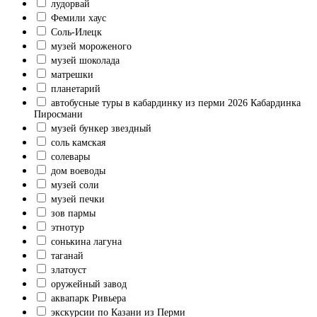
лудорвай
Фемили хаус
Соль-Илецк
музей мороженого
музей шоколада
матрешки
планетарий
автобусные туры в кабардинку из перми 2026 Кабардинка
Пиросмани
музей бункер звездный
соль камская
солевары
дом воеводы
музей соли
музей печки
зов пармы
этнотур
сонькина лагуна
таганай
златоуст
оружейный завод
аквапарк Ривьера
экскурсии по Казани из Перми