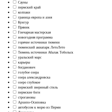
Сауны
пермский край
колпаки
граница европа и азия
Кунгур
Пряник
Гончарная мастерская
новогодняя программа
горячие источники тюмени
тюменский аквапарк ЛетоЛето
Тюмень источники Абалак Тобольск
уральский марс
карьеры
богданович
голубое озера
озера александровска
озеро глубокое
пермский звериный стиль
пермские боги
строгановы
Архипо-Осиповка
автобусом к морю из Перми