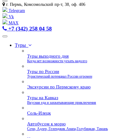
г. Пермь, Комсомольский пр-т, 38, оф. 406
Telegram
Vk
MAX
+7 (342) 258 04 58
Туры
Туры выходного дня
Когда нет возможности уехать надолго
Туры по России
Туристический потенциал России огромен
Экскурсии по Пермскому краю
Туры на Кавказ
Вкусная еда и захватывающие приключения
Соль-Илецк
Автобусом к морю
Сочи, Адлер, Геленджик Анапа,Голубицкая, Тамань