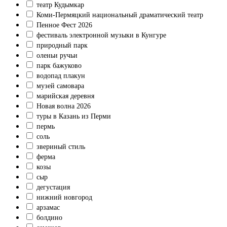
театр Кудымкар
Коми‑Пермяцкий национальный драматический театр
Пенное Фест 2026
фестиваль электронной музыки в Кунгуре
природный парк
оленьи ручьи
парк бажуково
водопад плакун
музей самовара
марийская деревня
Новая волна 2026
туры в Казань из Перми
пермь
соль
звериный стиль
ферма
козы
сыр
дегустация
нижний новгород
арзамас
болдино