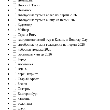
Демидовы
Нижний Тагил
Невьянск
автобусные туры в адлер из перми 2026
автобусные туры в анапу из перми 2026
Кудымкар
Майкор
Страна Вису
гастрономический тур в Казань и Йошкар-Олу
автобусные туры в геленджик из перми 2026
небесная ярмарка 2026
фестиваль кунгур 2026
Барда
тюбетейка
ВДНХ
парк Патриот
Старый Арбат
Бажов
Сысерть
Екатеринбург
каньоны
водопады
шали