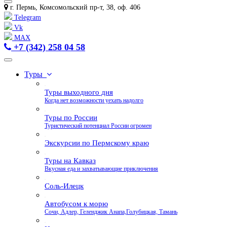
г. Пермь, Комсомольский пр-т, 38, оф. 406
Telegram
Vk
MAX
+7 (342) 258 04 58
Туры
Туры выходного дня
Когда нет возможности уехать надолго
Туры по России
Туристический потенциал России огромен
Экскурсии по Пермскому краю
Туры на Кавказ
Вкусная еда и захватывающие приключения
Соль-Илецк
Автобусом к морю
Сочи, Адлер, Геленджик Анапа,Голубицкая, Тамань