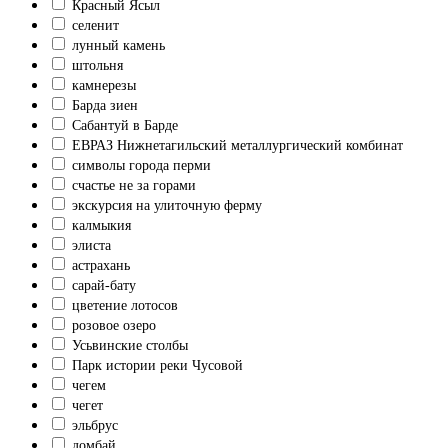
Красный Ясыл
селенит
лунный камень
штольня
камнерезы
Барда зиен
Сабантуй в Барде
ЕВРАЗ Нижнетагильский металлургический комбинат
символы города перми
счастье не за горами
экскурсия на улиточную ферму
калмыкия
элиста
астрахань
сарай-бату
цветение лотосов
розовое озеро
Усьвинские столбы
Парк истории реки Чусовой
чегем
чегет
эльбрус
домбай