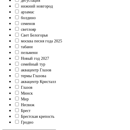
дегустация
нижний новгород
арзамас
болдино
семенов
светлояр
Свет Белогорья
москва песня года 2025
табани
пельмени
Новый год 2027
семейный тур
аквацентр Глазов
термы Глазова
аквацентр Кристалл
Глазов
Минск
Мир
Несвиж
Брест
Брестская крепость
Гродно