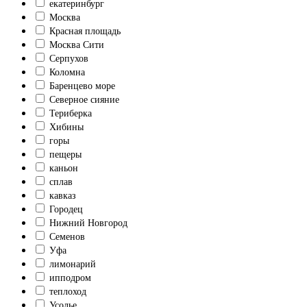
екатеринбург
Москва
Красная площадь
Москва Сити
Серпухов
Коломна
Баренцево море
Северное сияние
Териберка
Хибины
горы
пещеры
каньон
сплав
кавказ
Городец
Нижний Новгород
Семенов
Уфа
лимонарий
ипподром
теплоход
Усолье