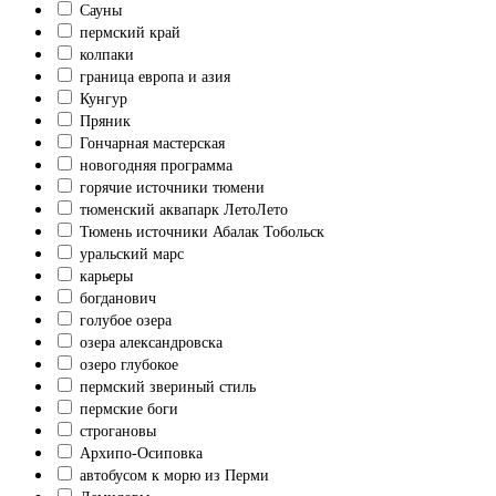
Сауны
пермский край
колпаки
граница европа и азия
Кунгур
Пряник
Гончарная мастерская
новогодняя программа
горячие источники тюмени
тюменский аквапарк ЛетоЛето
Тюмень источники Абалак Тобольск
уральский марс
карьеры
богданович
голубое озера
озера александровска
озеро глубокое
пермский звериный стиль
пермские боги
строгановы
Архипо-Осиповка
автобусом к морю из Перми