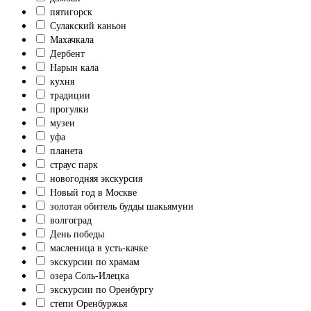
пятигорск
Сулакский каньон
Махачкала
Дербент
Нарын кала
кухня
традиции
прогулки
музеи
уфа
планета
страус парк
новогодняя экскурсия
Новый год в Москве
золотая обитель будды шакьямуни
волгоград
День победы
масленица в усть-качке
экскурсии по храмам
озера Соль-Илецка
экскурсии по Оренбургу
степи Оренбуржья