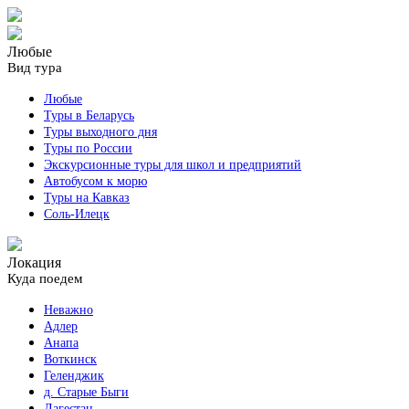
Любые
Вид тура
Любые
Туры в Беларусь
Туры выходного дня
Туры по России
Экскурсионные туры для школ и предприятий
Автобусом к морю
Туры на Кавказ
Соль-Илецк
Локация
Куда поедем
Неважно
Адлер
Анапа
Воткинск
Геленджик
д. Старые Быги
Дагестан