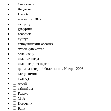
Соликамск
Чердынь
Ныроб
новый год 2027
гастротур
удмуртия
тобольск
кунгур
грибушинский особняк
музей купечества
соль-илецк
соляные озера
соль-илецк из перми
цены на входной билет в соль-Илецке 2026
гастрономия
культура
музей
гайнийцы
Релакс
СПА
Источник
Бани