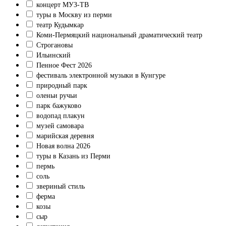
концерт МУЗ-ТВ
туры в Москву из перми
театр Кудымкар
Коми‑Пермяцкий национальный драматический театр
Строгановы
Ильинский
Пенное Фест 2026
фестиваль электронной музыки в Кунгуре
природный парк
оленьи ручьи
парк бажуково
водопад плакун
музей самовара
марийская деревня
Новая волна 2026
туры в Казань из Перми
пермь
соль
звериный стиль
ферма
козы
сыр