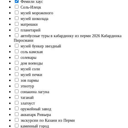
Фемили хаус
Соль-Илецк
музей мороженого
музей шоколада
матрешки
планетарий
автобусные туры в кабардинку из перми 2026 Кабардинка
Пиросмани
музей бункер звездный
соль камская
солевары
дом воеводы
музей соли
музей печки
зов пармы
этнотур
сонькина лагуна
таганай
златоуст
оружейный завод
аквапарк Ривьера
экскурсии по Казани из Перми
каменный город