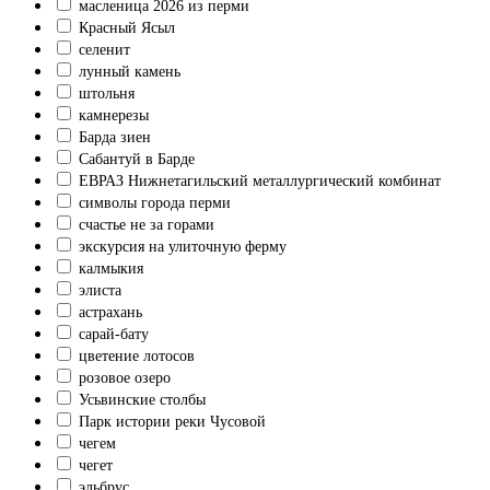
масленица 2026 из перми
Красный Ясыл
селенит
лунный камень
штольня
камнерезы
Барда зиен
Сабантуй в Барде
ЕВРАЗ Нижнетагильский металлургический комбинат
символы города перми
счастье не за горами
экскурсия на улиточную ферму
калмыкия
элиста
астрахань
сарай-бату
цветение лотосов
розовое озеро
Усьвинские столбы
Парк истории реки Чусовой
чегем
чегет
эльбрус