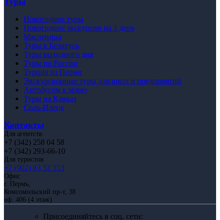
Туры
Новогодние туры
Новогодние экскурсии на 1 день
Масленица
Туры в Беларусь
Туры выходного дня
Туры по России
Турция из Перми
Экскурсионные туры для школ и предприятий
Автобусом к морю
Туры на Кавказ
Соль-Илецк
Контакты
Для агентств
+7 (342) 258 04 58
+7 (342) 293-66-10
Для туристов
+7 (902) 83 52 353
Офис
г. Пермь,
Комсомольский пр-т, 38
оф. 406 (4 этаж)
Присоединяйтесь в соц. сети: