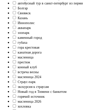
автобусный тур в санкт-петербург из перми
Болгар
Свияжск
Казань
Иннополис
аквапарк
зоопарк
каменный город
губаха
гора крестовая
канатная дорога
масленица
престиж
конный клуб
встреча весны
масленица 2024
Страус-парк
экскурсия к страусам
Новый год в Тюмени с банкетом
горячий источник
масленица 2026
хохловка