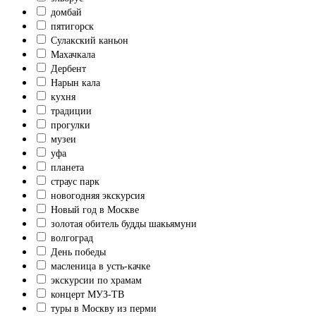
домбай
пятигорск
Сулакский каньон
Махачкала
Дербент
Нарын кала
кухня
традиции
прогулки
музеи
уфа
планета
страус парк
новогодняя экскурсия
Новый год в Москве
золотая обитель будды шакьямуни
волгоград
День победы
масленица в усть-качке
экскурсии по храмам
концерт МУЗ-ТВ
туры в Москву из перми