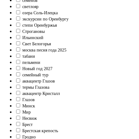
семенов
светлояр
озера Соль-Илецка
экскурсии по Оренбургу
степи Оренбуржья
Строгановы
Ильинский
Свет Белогорья
москва песня года 2025
табани
пельмени
Новый год 2027
семейный тур
аквацентр Глазов
термы Глазова
аквацентр Кристалл
Глазов
Минск
Мир
Несвиж
Брест
Брестская крепость
Гродно