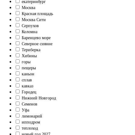
екатеринбург
Москва
Красная площадь
Москва Сити
Серпухов
Коломна
Баренцево море
Северное сияние
Териберка
Хибины
горы
пещеры
каньон
сплав
кавказ
Городец
Нижний Новгород
Семенов
Уфа
лимонарий
ипподром
теплоход
новый год 2027