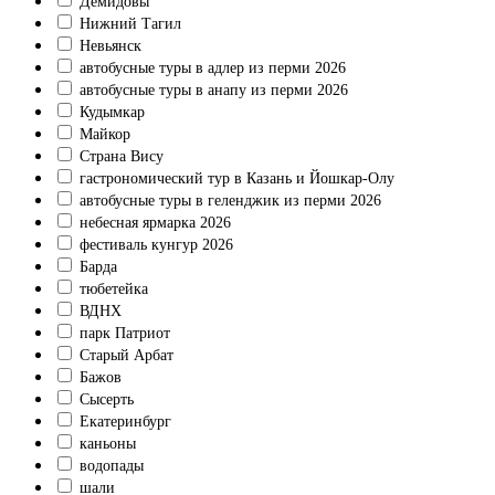
Демидовы
Нижний Тагил
Невьянск
автобусные туры в адлер из перми 2026
автобусные туры в анапу из перми 2026
Кудымкар
Майкор
Страна Вису
гастрономический тур в Казань и Йошкар-Олу
автобусные туры в геленджик из перми 2026
небесная ярмарка 2026
фестиваль кунгур 2026
Барда
тюбетейка
ВДНХ
парк Патриот
Старый Арбат
Бажов
Сысерть
Екатеринбург
каньоны
водопады
шали