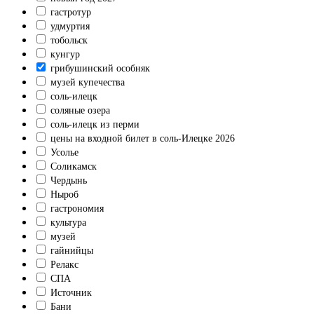
гастротур
удмуртия
тобольск
кунгур
грибушинский особняк
музей купечества
соль-илецк
соляные озера
соль-илецк из перми
цены на входной билет в соль-Илецке 2026
Усолье
Соликамск
Чердынь
Ныроб
гастрономия
культура
музей
гайнийцы
Релакс
СПА
Источник
Бани