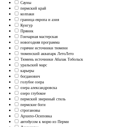
Сауны
пермский край
колпаки
граница европа и азия
Кунгур
Пряник
Гончарная мастерская
новогодняя программа
горячие источники тюмени
тюменский аквапарк ЛетоЛето
Тюмень источники Абалак Тобольск
уральский марс
карьеры
богданович
голубое озера
озера александровска
озеро глубокое
пермский звериный стиль
пермские боги
строгановы
Архипо-Осиповка
автобусом к морю из Перми