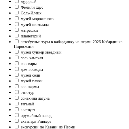
лудорвай
Фемили хаус
Соль-Илецк
музей мороженого
музей шоколада
матрешки
планетарий
автобусные туры в кабардинку из перми 2026 Кабардинка
Пиросмани
музей бункер звездный
соль камская
солевары
дом воеводы
музей соли
музей печки
зов пармы
этнотур
сонькина лагуна
таганай
златоуст
оружейный завод
аквапарк Ривьера
экскурсии по Казани из Перми