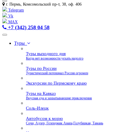
г. Пермь, Комсомольский пр-т, 38, оф. 406
Telegram
Vk
MAX
+7 (342) 258 04 58
Туры
Туры выходного дня
Когда нет возможности уехать надолго
Туры по России
Туристический потенциал России огромен
Экскурсии по Пермскому краю
Туры на Кавказ
Вкусная еда и захватывающие приключения
Соль-Илецк
Автобусом к морю
Сочи, Адлер, Геленджик Анапа,Голубицкая, Тамань