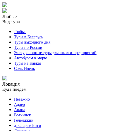
Любые
Вид тура
Любые
Туры в Беларусь
Туры выходного дня
Туры по России
Экскурсионные туры для школ и предприятий
Автобусом к морю
Туры на Кавказ
Соль-Илецк
Локация
Куда поедем
Неважно
Адлер
Анапа
Воткинск
Геленджик
д. Старые Быги
Дагестан