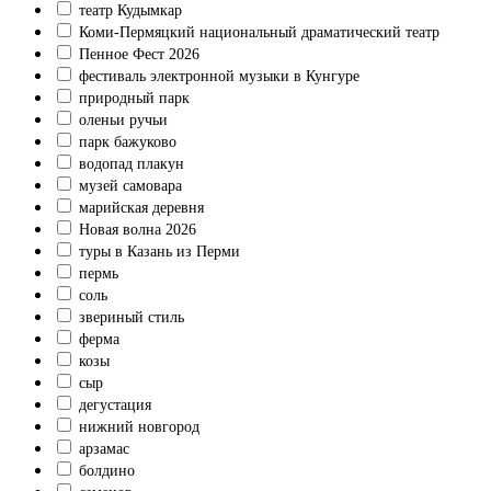
театр Кудымкар
Коми‑Пермяцкий национальный драматический театр
Пенное Фест 2026
фестиваль электронной музыки в Кунгуре
природный парк
оленьи ручьи
парк бажуково
водопад плакун
музей самовара
марийская деревня
Новая волна 2026
туры в Казань из Перми
пермь
соль
звериный стиль
ферма
козы
сыр
дегустация
нижний новгород
арзамас
болдино