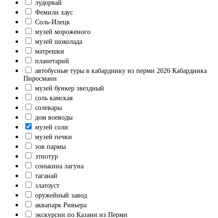
лудорвай
Фемили хаус
Соль-Илецк
музей мороженого
музей шоколада
матрешки
планетарий
автобусные туры в кабардинку из перми 2026 Кабардинка
Пиросмани
музей бункер звездный
соль камская
солевары
дом воеводы
музей соли
музей печки
зов пармы
этнотур
сонькина лагуна
таганай
златоуст
оружейный завод
аквапарк Ривьера
экскурсии по Казани из Перми