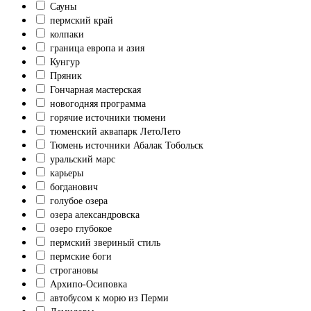
Сауны
пермский край
колпаки
граница европа и азия
Кунгур
Пряник
Гончарная мастерская
новогодняя программа
горячие источники тюмени
тюменский аквапарк ЛетоЛето
Тюмень источники Абалак Тобольск
уральский марс
карьеры
богданович
голубое озера
озера александровска
озеро глубокое
пермский звериный стиль
пермские боги
строгановы
Архипо-Осиповка
автобусом к морю из Перми