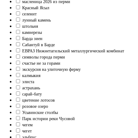
масленица 2026 из перми
Красный Ясыл
селенит
лунный камень
штольня
камнерезы
Барда зиен
Сабантуй в Барде
ЕВРАЗ Нижнетагильский металлургический комбинат
символы города перми
счастье не за горами
экскурсия на улиточную ферму
калмыкия
элиста
астрахань
сарай-бату
цветение лотосов
розовое озеро
Усьвинские столбы
Парк истории реки Чусовой
чегем
чегет
эльбрус