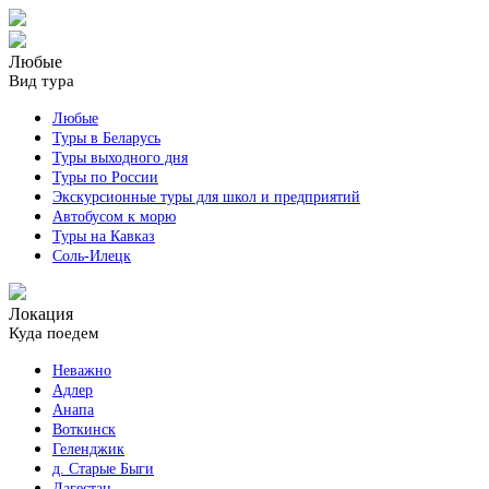
Любые
Вид тура
Любые
Туры в Беларусь
Туры выходного дня
Туры по России
Экскурсионные туры для школ и предприятий
Автобусом к морю
Туры на Кавказ
Соль-Илецк
Локация
Куда поедем
Неважно
Адлер
Анапа
Воткинск
Геленджик
д. Старые Быги
Дагестан