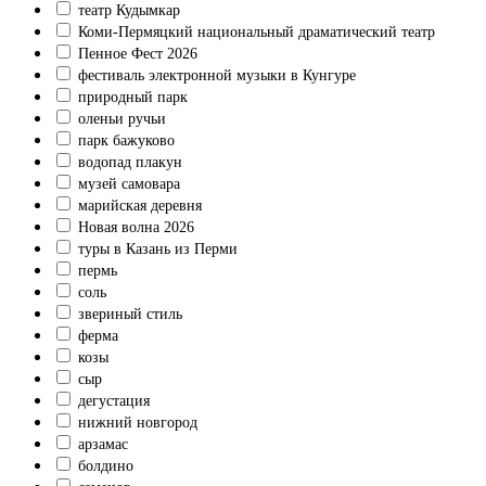
театр Кудымкар
Коми‑Пермяцкий национальный драматический театр
Пенное Фест 2026
фестиваль электронной музыки в Кунгуре
природный парк
оленьи ручьи
парк бажуково
водопад плакун
музей самовара
марийская деревня
Новая волна 2026
туры в Казань из Перми
пермь
соль
звериный стиль
ферма
козы
сыр
дегустация
нижний новгород
арзамас
болдино