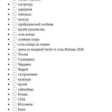
гастротур
удмуртия
тобольск
кунгур
грибушинский особняк
музей купечества
соль-илецк
соляные озера
соль-илецк из перми
цены на входной билет в соль-Илецке 2026
Усолье
Соликамск
Чердынь
Ныроб
гастрономия
культура
музей
гайнийцы
Релакс
СПА
Источник
Бани