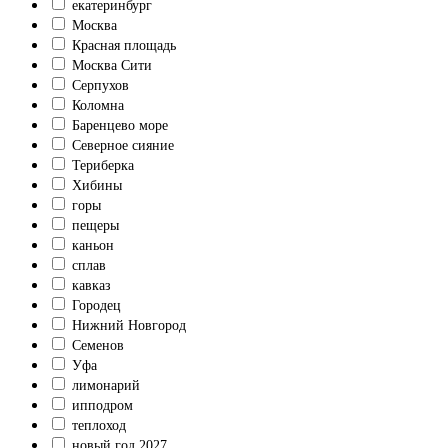
екатеринбург
Москва
Красная площадь
Москва Сити
Серпухов
Коломна
Баренцево море
Северное сияние
Териберка
Хибины
горы
пещеры
каньон
сплав
кавказ
Городец
Нижний Новгород
Семенов
Уфа
лимонарий
ипподром
теплоход
новый год 2027