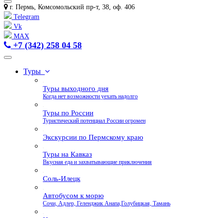
г. Пермь, Комсомольский пр-т, 38, оф. 406
Telegram
Vk
MAX
+7 (342) 258 04 58
Туры
Туры выходного дня
Когда нет возможности уехать надолго
Туры по России
Туристический потенциал России огромен
Экскурсии по Пермскому краю
Туры на Кавказ
Вкусная еда и захватывающие приключения
Соль-Илецк
Автобусом к морю
Сочи, Адлер, Геленджик Анапа,Голубицкая, Тамань