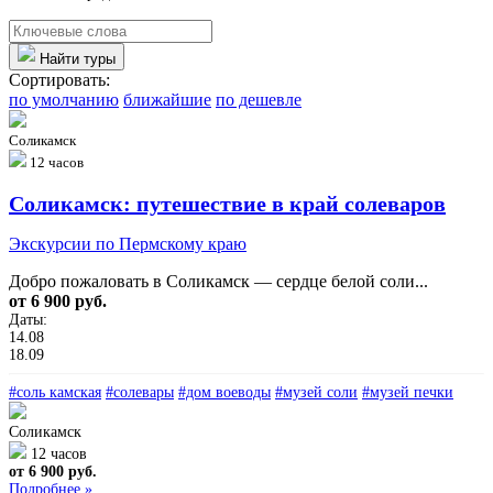
Найти туры
Сортировать:
по умолчанию
ближайшие
по дешевле
Соликамск
12 часов
Соликамск: путешествие в край солеваров
Экскурсии по Пермскому краю
Добро пожаловать в Соликамск — сердце белой соли...
от 6 900 руб.
Даты:
14.08
18.09
#соль камская
#солевары
#дом воеводы
#музей соли
#музей печки
Соликамск
12 часов
от 6 900 руб.
Подробнее »