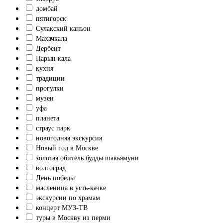
домбай
пятигорск
Сулакский каньон
Махачкала
Дербент
Нарын кала
кухня
традиции
прогулки
музеи
уфа
планета
страус парк
новогодняя экскурсия
Новый год в Москве
золотая обитель будды шакьямуни
волгоград
День победы
масленица в усть-качке
экскурсии по храмам
концерт МУЗ-ТВ
туры в Москву из перми