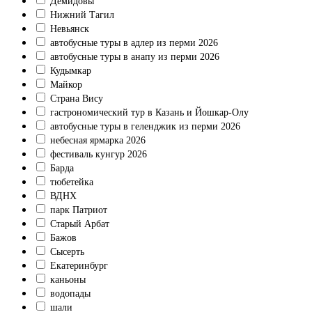
Демидовы
Нижний Тагил
Невьянск
автобусные туры в адлер из перми 2026
автобусные туры в анапу из перми 2026
Кудымкар
Майкор
Страна Вису
гастрономический тур в Казань и Йошкар-Олу
автобусные туры в геленджик из перми 2026
небесная ярмарка 2026
фестиваль кунгур 2026
Барда
тюбетейка
ВДНХ
парк Патриот
Старый Арбат
Бажов
Сысерть
Екатеринбург
каньоны
водопады
шали