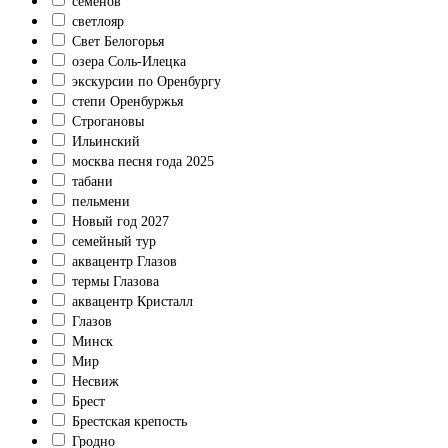
семенов
светлояр
Свет Белогорья
озера Соль-Илецка
экскурсии по Оренбургу
степи Оренбуржья
Строгановы
Ильинский
москва песня года 2025
табани
пельмени
Новый год 2027
семейный тур
аквацентр Глазов
термы Глазова
аквацентр Кристалл
Глазов
Минск
Мир
Несвиж
Брест
Брестская крепость
Гродно