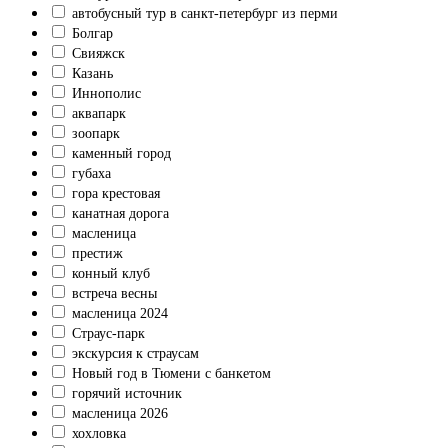
автобусный тур в санкт-петербург из перми
Болгар
Свияжск
Казань
Иннополис
аквапарк
зоопарк
каменный город
губаха
гора крестовая
канатная дорога
масленица
престиж
конный клуб
встреча весны
масленица 2024
Страус-парк
экскурсия к страусам
Новый год в Тюмени с банкетом
горячий источник
масленица 2026
хохловка