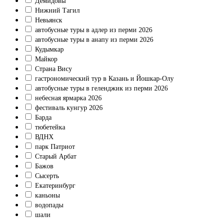
Демидовы
Нижний Тагил
Невьянск
автобусные туры в адлер из перми 2026
автобусные туры в анапу из перми 2026
Кудымкар
Майкор
Страна Вису
гастрономический тур в Казань и Йошкар-Олу
автобусные туры в геленджик из перми 2026
небесная ярмарка 2026
фестиваль кунгур 2026
Барда
тюбетейка
ВДНХ
парк Патриот
Старый Арбат
Бажов
Сысерть
Екатеринбург
каньоны
водопады
шали