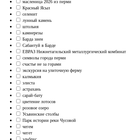
масленица 2026 из перми
Красный Ясыл
селенит
лунный камень
штольня
камнерезы
Барда зиен
Сабантуй в Барде
ЕВРАЗ Нижнетагильский металлургический комбинат
символы города перми
счастье не за горами
экскурсия на улиточную ферму
калмыкия
элиста
астрахань
сарай-бату
цветение лотосов
розовое озеро
Усьвинские столбы
Парк истории реки Чусовой
чегем
чегет
эльбрус