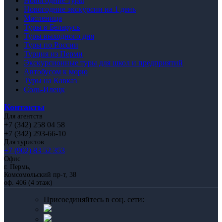
Новогодние туры
Новогодние экскурсии на 1 день
Масленица
Туры в Беларусь
Туры выходного дня
Туры по России
Турция из Перми
Экскурсионные туры для школ и предприятий
Автобусом к морю
Туры на Кавказ
Соль-Илецк
Контакты
Для агентств
+7 (342) 258 04 58
+7 (342) 293-66-10
Для туристов
+7 (902) 83 52 353
Офис
г. Пермь,
Комсомольский пр-т, 38
оф. 406 (4 этаж)
Присоединяйтесь в соц. сети: