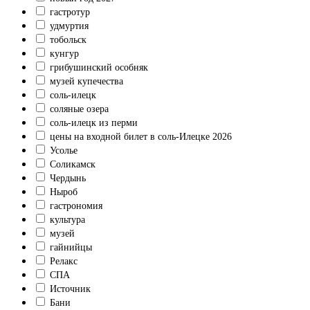
гастротур
удмуртия
тобольск
кунгур
грибушинский особняк
музей купечества
соль-илецк
соляные озера
соль-илецк из перми
цены на входной билет в соль-Илецке 2026
Усолье
Соликамск
Чердынь
Ныроб
гастрономия
культура
музей
гайнийцы
Релакс
СПА
Источник
Бани