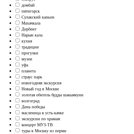
домбай
пятигорск
Сулакский каньон
Махачкала
Дербент
Нарын кала
кухня
традиции
прогулки
музеи
уфа
планета
страус парк
новогодняя экскурсия
Новый год в Москве
золотая обитель будды шакьямуни
волгоград
День победы
масленица в усть-качке
экскурсии по храмам
концерт МУЗ-ТВ
туры в Москву из перми