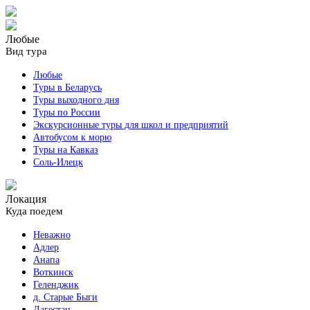
Любые
Вид тура
Любые
Туры в Беларусь
Туры выходного дня
Туры по России
Экскурсионные туры для школ и предприятий
Автобусом к морю
Туры на Кавказ
Соль-Илецк
Локация
Куда поедем
Неважно
Адлер
Анапа
Воткинск
Геленджик
д. Старые Быги
Дагестан