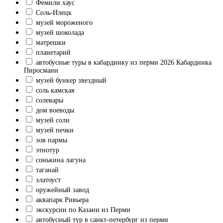
Фемили хаус
Соль-Илецк
музей мороженого
музей шоколада
матрешки
планетарий
автобусные туры в кабардинку из перми 2026 Кабардинка
Пиросмани
музей бункер звездный
соль камская
солевары
дом воеводы
музей соли
музей печки
зов пармы
этнотур
сонькина лагуна
таганай
златоуст
оружейный завод
аквапарк Ривьера
экскурсии по Казани из Перми
автобусный тур в санкт-петербург из перми