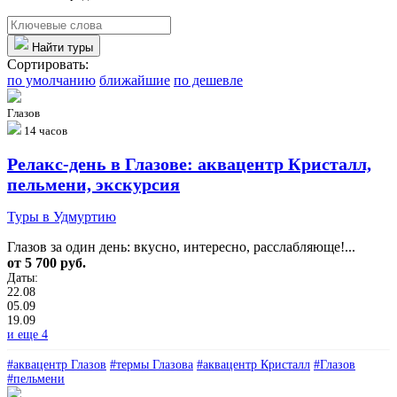
Найти туры
Сортировать:
по умолчанию
ближайшие
по дешевле
Глазов
14 часов
Релакс‑день в Глазове: аквацентр Кристалл,
пельмени, экскурсия
Туры в Удмуртию
Глазов за один день: вкусно, интересно, расслабляюще!...
от 5 700 руб.
Даты:
22.08
05.09
19.09
и еще 4
#аквацентр Глазов
#термы Глазова
#аквацентр Кристалл
#Глазов
#пельмени