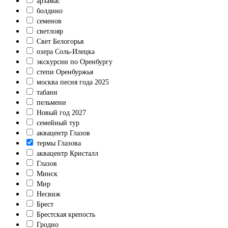
арзамас
болдино
семенов
светлояр
Свет Белогорья
озера Соль-Илецка
экскурсии по Оренбургу
степи Оренбуржья
москва песня года 2025
табани
пельмени
Новый год 2027
семейный тур
аквацентр Глазов
термы Глазова
аквацентр Кристалл
Глазов
Минск
Мир
Несвиж
Брест
Брестская крепость
Гродно