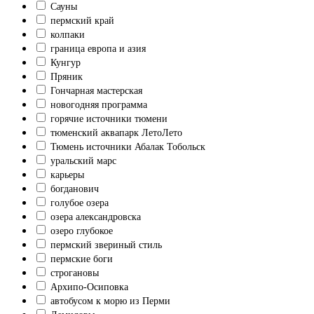
Сауны
пермский край
колпаки
граница европа и азия
Кунгур
Пряник
Гончарная мастерская
новогодняя программа
горячие источники тюмени
тюменский аквапарк ЛетоЛето
Тюмень источники Абалак Тобольск
уральский марс
карьеры
богданович
голубое озера
озера александровска
озеро глубокое
пермский звериный стиль
пермские боги
строгановы
Архипо-Осиповка
автобусом к морю из Перми