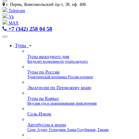
г. Пермь, Комсомольский пр-т, 38, оф. 406
Telegram
Vk
MAX
+7 (342) 258 04 58
Туры
Туры выходного дня
Когда нет возможности уехать надолго
Туры по России
Туристический потенциал России огромен
Экскурсии по Пермскому краю
Туры на Кавказ
Вкусная еда и захватывающие приключения
Соль-Илецк
Автобусом к морю
Сочи, Адлер, Геленджик Анапа,Голубицкая, Тамань