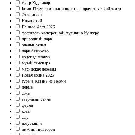
театр Кудымкар
Коми‑Пермяцкий национальный драматический театр
Строгановы
Ильинский
Пенное Фест 2026
фестиваль электронной музыки в Кунгуре
природный парк
оленьи ручьи
парк бажуково
водопад плакун
музей самовара
марийская деревня
Новая волна 2026
туры в Казань из Перми
пермь
соль
звериный стиль
ферма
козы
сыр
дегустация
нижний новгород