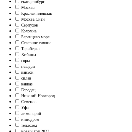
екатеринбург
Москва
Красная площадь
Москва Сити
Серпухов
Коломна
Баренцево море
Северное сияние
Териберка
Хибины
горы
пещеры
каньон
сплав
кавказ
Городец
Нижний Новгород
Семенов
Уфа
лимонарий
ипподром
теплоход
новый год 2027