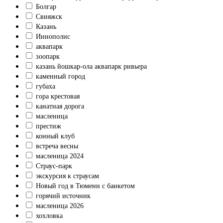
Болгар
Свияжск
Казань
Иннополис
аквапарк
зоопарк
казань йошкар-ола аквапарк ривьера
каменный город
губаха
гора крестовая
канатная дорога
масленица
престиж
конный клуб
встреча весны
масленица 2024
Страус-парк
экскурсия к страусам
Новый год в Тюмени с банкетом
горячий источник
масленица 2026
хохловка