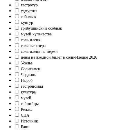
гастротур
удмуртия
тобольск
кунгур
грибушинский особняк
музей купечества
соль-илецк
соляные озера
соль-илецк из перми
цены на входной билет в соль-Илецке 2026
Усолье
Соликамск
Чердынь
Ныроб
гастрономия
культура
музей
гайнийцы
Релакс
СПА
Источник
Бани