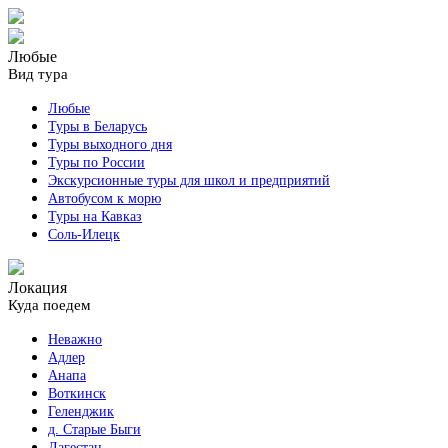
Любые
Вид тура
Любые
Туры в Беларусь
Туры выходного дня
Туры по России
Экскурсионные туры для школ и предприятий
Автобусом к морю
Туры на Кавказ
Соль-Илецк
Локация
Куда поедем
Неважно
Адлер
Анапа
Воткинск
Геленджик
д. Старые Быги
Дагестан