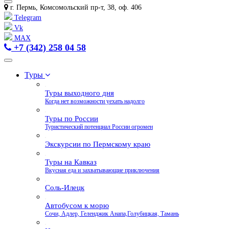
г. Пермь, Комсомольский пр-т, 38, оф. 406
Telegram
Vk
MAX
+7 (342) 258 04 58
Туры
Туры выходного дня
Когда нет возможности уехать надолго
Туры по России
Туристический потенциал России огромен
Экскурсии по Пермскому краю
Туры на Кавказ
Вкусная еда и захватывающие приключения
Соль-Илецк
Автобусом к морю
Сочи, Адлер, Геленджик Анапа,Голубицкая, Тамань