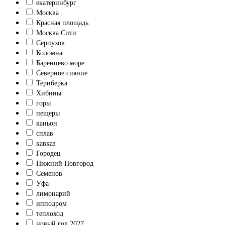
екатеринбург
Москва
Красная площадь
Москва Сити
Серпухов
Коломна
Баренцево море
Северное сияние
Териберка
Хибины
горы
пещеры
каньон
сплав
кавказ
Городец
Нижний Новгород
Семенов
Уфа
лимонарий
ипподром
теплоход
новый год 2027