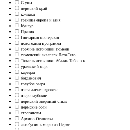
Сауны
пермский край
колпаки
граница европа и азия
Кунгур
Пряник
Гончарная мастерская
новогодняя программа
горячие источники тюмени
тюменский аквапарк ЛетоЛето
Тюмень источники Абалак Тобольск
уральский марс
карьеры
богданович
голубое озера
озера александровска
озеро глубокое
пермский звериный стиль
пермские боги
строгановы
Архипо-Осиповка
автобусом к морю из Перми