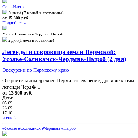
Соль-Илецк
9 дней (7 ночей в гостинице)
от 15 800 руб.
Подробнее »
Усолье
Соликамск
Чердынь
Ныроб
2 дня (1 ночь в гостинице)
Легенды и сокровища земли Пермской:
Усолье-Соликамск-Чердынь-Ныроб (2 дня)
Экскурсии по Пермскому краю
Откройте тайны древней Перми: солеварение, древние храмы,
легенды Черд�...
от 13 500 руб.
Даты:
05.09
26.09
17.10
и еще 2
#Усолье
#Соликамск
#Чердынь
#Ныроб