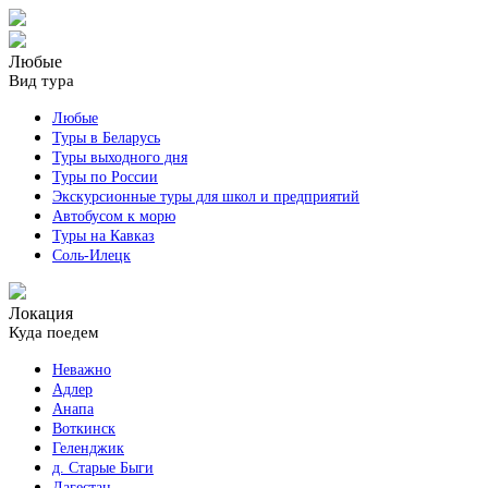
Любые
Вид тура
Любые
Туры в Беларусь
Туры выходного дня
Туры по России
Экскурсионные туры для школ и предприятий
Автобусом к морю
Туры на Кавказ
Соль-Илецк
Локация
Куда поедем
Неважно
Адлер
Анапа
Воткинск
Геленджик
д. Старые Быги
Дагестан