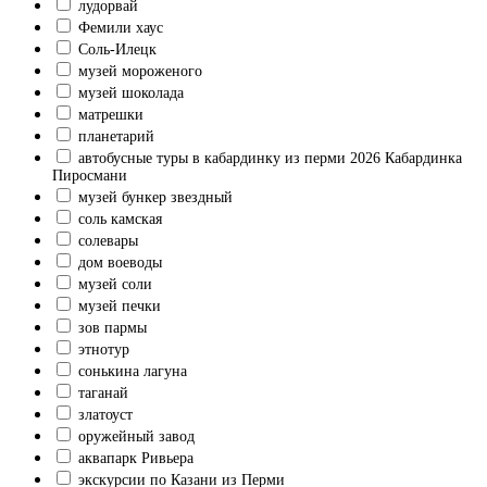
лудорвай
Фемили хаус
Соль-Илецк
музей мороженого
музей шоколада
матрешки
планетарий
автобусные туры в кабардинку из перми 2026 Кабардинка
Пиросмани
музей бункер звездный
соль камская
солевары
дом воеводы
музей соли
музей печки
зов пармы
этнотур
сонькина лагуна
таганай
златоуст
оружейный завод
аквапарк Ривьера
экскурсии по Казани из Перми