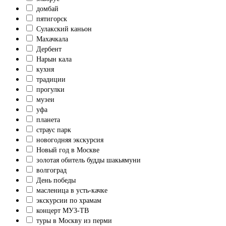
домбай
пятигорск
Сулакский каньон
Махачкала
Дербент
Нарын кала
кухня
традиции
прогулки
музеи
уфа
планета
страус парк
новогодняя экскурсия
Новый год в Москве
золотая обитель будды шакьямуни
волгоград
День победы
масленица в усть-качке
экскурсии по храмам
концерт МУЗ-ТВ
туры в Москву из перми