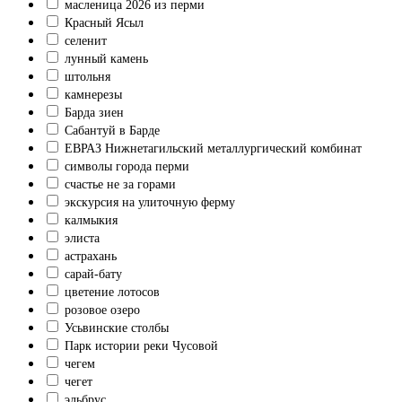
масленица 2026 из перми
Красный Ясыл
селенит
лунный камень
штольня
камнерезы
Барда зиен
Сабантуй в Барде
ЕВРАЗ Нижнетагильский металлургический комбинат
символы города перми
счастье не за горами
экскурсия на улиточную ферму
калмыкия
элиста
астрахань
сарай-бату
цветение лотосов
розовое озеро
Усьвинские столбы
Парк истории реки Чусовой
чегем
чегет
эльбрус