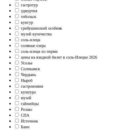
гастротур
удмуртия
тобольск
кунгур
грибушинский особняк
музей купечества
соль-илецк
соляные озера
соль-илецк из перми
цены на входной билет в соль-Илецке 2026
Усолье
Соликамск
Чердынь
Ныроб
гастрономия
культура
музей
гайнийцы
Релакс
СПА
Источник
Бани