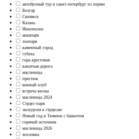
автобусный тур в санкт-петербург из перми
Болгар
Свияжск
Казань
Иннополис
аквапарк
зоопарк
каменный город
губаха
гора крестовая
канатная дорога
масленица
престиж
конный клуб
встреча весны
масленица 2024
Страус-парк
экскурсия к страусам
Новый год в Тюмени с банкетом
горячий источник
масленица 2026
хохловка