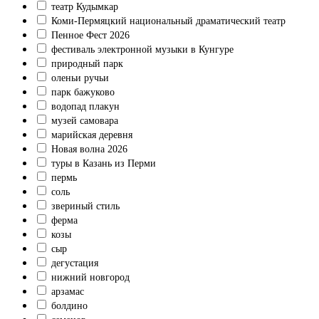
театр Кудымкар
Коми‑Пермяцкий национальный драматический театр
Пенное Фест 2026
фестиваль электронной музыки в Кунгуре
природный парк
оленьи ручьи
парк бажуково
водопад плакун
музей самовара
марийская деревня
Новая волна 2026
туры в Казань из Перми
пермь
соль
звериный стиль
ферма
козы
сыр
дегустация
нижний новгород
арзамас
болдино