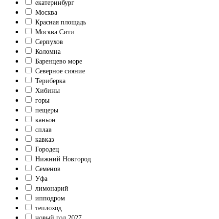
екатеринбург
Москва
Красная площадь
Москва Сити
Серпухов
Коломна
Баренцево море
Северное сияние
Териберка
Хибины
горы
пещеры
каньон
сплав
кавказ
Городец
Нижний Новгород
Семенов
Уфа
лимонарий
ипподром
теплоход
новый год 2027