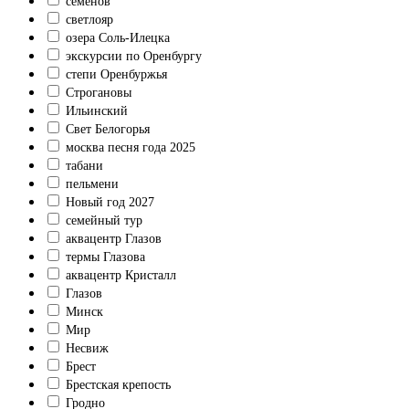
семенов
светлояр
озера Соль-Илецка
экскурсии по Оренбургу
степи Оренбуржья
Строгановы
Ильинский
Свет Белогорья
москва песня года 2025
табани
пельмени
Новый год 2027
семейный тур
аквацентр Глазов
термы Глазова
аквацентр Кристалл
Глазов
Минск
Мир
Несвиж
Брест
Брестская крепость
Гродно