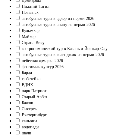
Демидовы
Нижний Тагил
Невьянск
автобусные туры в адлер из перми 2026
автобусные туры в анапу из перми 2026
Кудымкар
Майкор
Страна Вису
гастрономический тур в Казань и Йошкар-Олу
автобусные туры в геленджик из перми 2026
небесная ярмарка 2026
фестиваль кунгур 2026
Барда
тюбетейка
ВДНХ
парк Патриот
Старый Арбат
Бажов
Сысерть
Екатеринбург
каньоны
водопады
шали