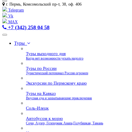
г. Пермь, Комсомольский пр-т, 38, оф. 406
Telegram
Vk
MAX
+7 (342) 258 04 58
Туры
Туры выходного дня
Когда нет возможности уехать надолго
Туры по России
Туристический потенциал России огромен
Экскурсии по Пермскому краю
Туры на Кавказ
Вкусная еда и захватывающие приключения
Соль-Илецк
Автобусом к морю
Сочи, Адлер, Геленджик Анапа,Голубицкая, Тамань