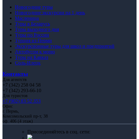
Новогодние туры
Новогодние экскурсии на 1 день
Масленица
Туры в Беларусь
Туры выходного дня
Туры по России
Турция из Перми
Экскурсионные туры для школ и предприятий
Автобусом к морю
Туры на Кавказ
Соль-Илецк
Контакты
Для агентств
+7 (342) 258 04 58
+7 (342) 293-66-10
Для туристов
+7 (902) 83 52 353
Офис
г. Пермь,
Комсомольский пр-т, 38
оф. 406 (4 этаж)
Присоединяйтесь в соц. сети: