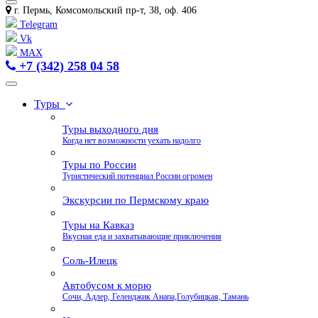
г. Пермь, Комсомольский пр-т, 38, оф. 406
Telegram
Vk
MAX
+7 (342) 258 04 58
Туры
Туры выходного дня
Когда нет возможности уехать надолго
Туры по России
Туристический потенциал России огромен
Экскурсии по Пермскому краю
Туры на Кавказ
Вкусная еда и захватывающие приключения
Соль-Илецк
Автобусом к морю
Сочи, Адлер, Геленджик Анапа,Голубицкая, Тамань