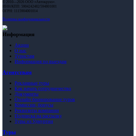
© 2010—2026 ООО «Автокруиз».
ИНН/КПП: 5904242482/594801001
ОГРН: 1115904001014
Политика конфиденциальности
Информация
Акции
О нас
Туристам
Информация по выездам
Агентствам
Рекламные туры
Как начать сотрудничество
Документы
Онлайн бронирование туров
Комиссии, бонусы
Реквизиты компании
Подписка на рассылку
Туры из Удмуртии
Туры