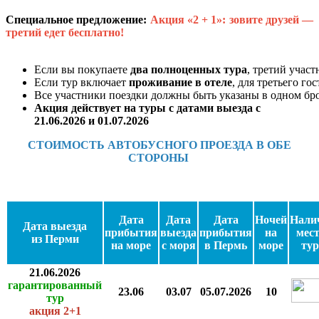
Специальное предложение:
Акция «2 + 1»: зовите друзей —
третий едет бесплатно!
Если вы покупаете
два полноценных тура
, третий учас
Если тур включает
проживание в отеле
, для третьего го
Все участники поездки должны быть указаны в одном б
Акция действует на туры с датами выезда с
21.06.2026 и 01.07.2026
СТОИМОСТЬ АВТОБУСНОГО ПРОЕЗДА В ОБЕ
СТОРОНЫ
Дата
Дата
Дата
Ночей
Нали
Дата выезда
прибытия
выезда
прибытия
на
мест
из Перми
на море
с моря
в Пермь
море
тур
21.06.2026
гарантированный
23.06
03.07
05.07.2026
10
тур
акция 2+1