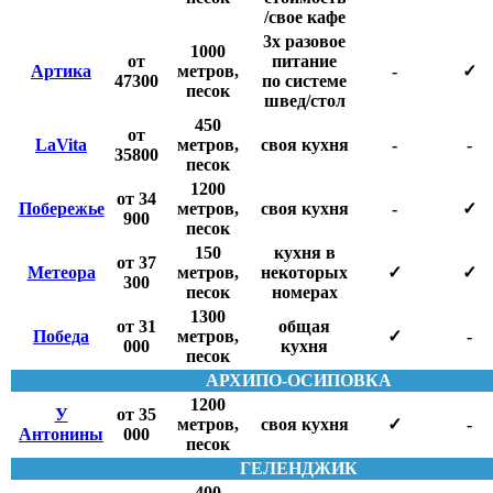
/свое кафе
3х разовое
1000
от
питание
Артика
метров,
-
✓
47300
по системе
песок
швед/стол
450
от
LaVita
метров,
своя кухня
-
-
35800
песок
1200
от 34
Побережье
метров,
своя кухня
-
✓
900
песок
150
кухня в
от 37
Метеора
метров,
некоторых
✓
✓
300
песок
номерах
1300
от 31
общая
Победа
метров,
✓
-
000
кухня
песок
АРХИПО-ОСИПОВКА
1200
У
от 35
метров,
своя кухня
✓
-
Антонины
000
песок
ГЕЛЕНДЖИК
400