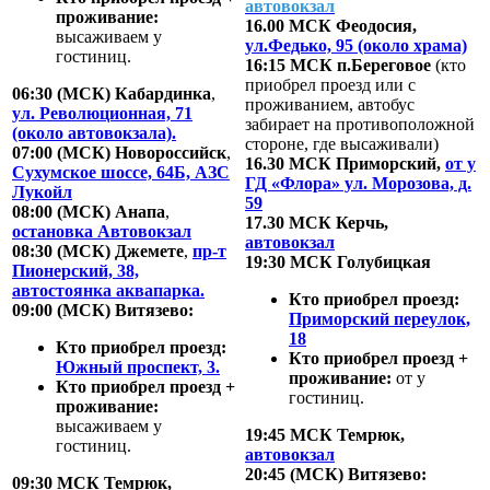
автовокзал
проживание:
16.00 МСК Феодосия,
высаживаем у
ул.Федько, 95 (около храма)
гостиниц.
16:15 МСК п.Береговое
(кто
приобрел проезд или с
06:30 (МСК) Кабардинка
,
проживанием, автобус
ул. Революционная, 71
забирает на противоположной
(около автовокзала).
стороне, где высаживали)
07:00 (МСК) Новороссийск
,
16.30 МСК Приморский,
от у
Сухумское шоссе, 64Б, АЗС
ГД «Флора» ул. Морозова, д.
Лукойл
59
08:00 (МСК) Анапа
,
17.30 МСК Керчь,
остановка Автовокзал
автовокзал
08:30 (МСК) Джемете
,
пр-т
19:30 МСК Голубицкая
Пионерский, 38,
автостоянка аквапарка.
Кто приобрел прое
зд:
09:00 (МСК) Витязево:
Приморский переулок,
18
Кто приобрел проезд:
Кто приобрел проезд +
Южный проспект, 3.
проживание:
от у
Кто приобрел проезд +
гостиниц.
проживание:
высаживаем у
19:45 МСК Темрюк,
гостиниц.
автовокзал
20:45 (МСК) Витязево:
09:30 МСК Темрюк,