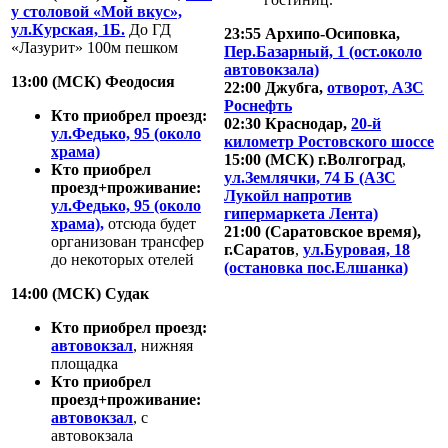
у столовой «Мой вкус»,
ул.Курская, 1Б.
До ГД
23:55 Архипо-Осиповка,
«Лазурит» 100м пешком
Пер.Базарный, 1 (ост.около
автовокзала)
13:00 (МСК) Феодосия
22:00 Джубга,
отворот, АЗС
Роснефть
Кто приобрел проезд:
02:30 Краснодар,
20-й
ул.Федько, 95 (около
километр Ростовского шоссе
храма)
15:00 (МСК) г.Волгоград
,
Кто приобрел
ул.Землячки, 74 Б (АЗС
проезд+проживание:
Лукойл напротив
ул.Федько, 95 (около
гипермаркета Лента)
храма),
отсюда будет
21:00 (Саратовское время),
организован трансфер
г.Саратов
,
ул.Буровая, 18
до некоторых отелей
(остановка пос.Елшанка)
14:00 (МСК) Судак
Кто приобрел проезд:
автовокзал
, нижняя
площадка
Кто приобрел
проезд+проживание:
автовокзал
, с
автовокзала