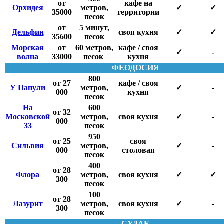
от
кафе на
Орхидея
метров,
✓
✓
35000
территории
песок
от
5 минут,
Дельфин
своя кухня
✓
✓
35600
песок
Морская
от
60 метров,
кафе / своя
✓
-
волна
33000
песок
кухня
ФЕОДОСИЯ
800
от 27
кафе / своя
У Папули
метров,
✓
-
000
кухня
песок
На
600
от 32
Московской
метров,
своя кухня
✓
-
000
33
песок
950
от 25
своя
Сильвия
метров,
✓
-
000
столовая
песок
400
от 28
Флора
метров,
своя кухня
✓
✓
300
песок
100
от 28
Лазурит
метров,
своя кухня
✓
-
300
песок
СУДАК