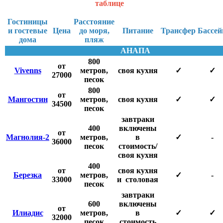
таблице
Гостиницы
Расстояние
и гостевые
Цена
до моря,
Питание
Трансфер
Бассей
дома
пляж
АНАПА
800
от
Vivenns
метров,
своя кухня
✓
✓
27000
песок
800
от
Мангостин
метров,
своя кухня
✓
✓
34500
песок
завтраки
400
включены
от
Магнолия-2
метров,
в
✓
-
36000
песок
стоимость/
своя кухня
400
от
своя кухня
Березка
метров,
✓
-
33000
и столовая
песок
завтраки
600
включены
от
Илиадис
метров,
в
✓
✓
32000
песок
стоимость