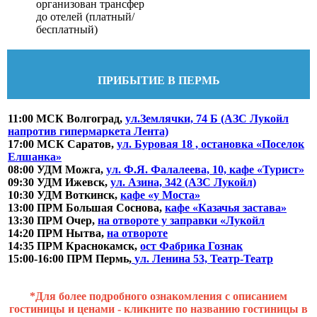
организован трансфер
до отелей (платный/
бесплатный)
ПРИБЫТИЕ В ПЕРМЬ
11:00 МСК Волгоград,
ул.Землячки, 74 Б (АЗС Лукойл
напротив гипермаркета Лента)
17:00 МСК Саратов,
ул. Буровая 18 , остановка «Поселок
Елшанка»
08:00 УДМ Можга,
ул. Ф.Я. Фалалеева, 10, кафе «Турист»
09:30 УДМ Ижевск,
ул. Азина, 342 (АЗС Лукойл)
10:30 УДМ Воткинск,
кафе «у Моста»
13:00 ПРМ Большая Соснова,
кафе «Казачья застава»
13:30 ПРМ Очер,
на отвороте у заправки «Лукойл
14:20 ПРМ Нытва,
на отвороте
14:35 ПРМ Краснокамск,
ост Фабрика Гознак
15:00-16:00 ПРМ Пермь,
ул. Ленина 53, Театр-Театр
*Для более подробного ознакомления с описанием
гостиницы и ценами - кликните по названию гостиницы в