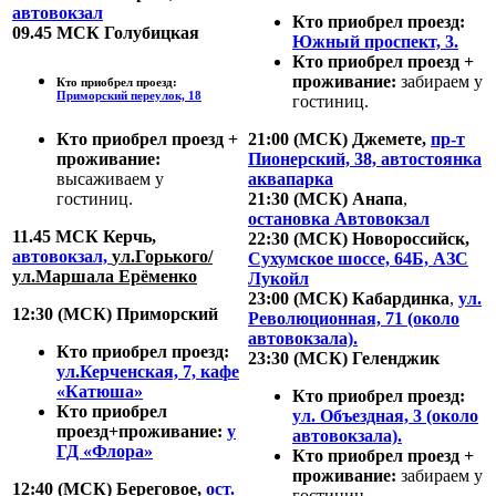
автовокзал
Кто приобрел проезд:
09.45 МСК Голубицкая
Южный проспект, 3.
Кто приобрел проезд +
проживание:
забираем у
Кто приобрел проезд:
Приморский переулок, 18
гостиниц.
Кто приобрел проезд +
21:00 (МСК) Джемете,
пр-т
проживание:
Пионерский, 38, автостоянка
высаживаем у
аквапарка
гостиниц.
21:30 (МСК) Анапа
,
остановка Автовокзал
11.45 МСК
Керчь,
22:30 (МСК) Новороссийск,
автовокзал,
ул.Горького/
Сухумское шоссе, 64Б, АЗС
ул.Маршала Ерёменко
Лукойл
23:00 (МСК) Кабардинка
,
ул.
12:30 (МСК) Приморский
Революционная, 71 (около
автовокзала).
Кто приобрел проезд:
23:30 (МСК) Геленджик
ул.Керченская, 7, кафе
«Катюша»
Кто приобрел проезд:
Кто приобрел
ул. Объездная, 3 (около
проезд+проживание:
у
автовокзала).
ГД «Флора»
Кто приобрел проезд +
проживание:
забираем у
12:40 (МСК) Береговое,
ост.
гостиниц.