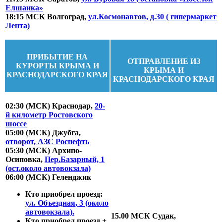
Елшанка»
18:15 МСК Волгоград,
ул.Космонавтов, д.30 ( гипермаркет
Лента)
ПРИБЫТИЕ НА
ОТПРАВЛЕНИЕ ИЗ
КУРОРТЫ КРЫМА И
КРЫМА И
КРАСНОДАРСКОГО КРАЯ
КРАСНОДАРСКОГО КРАЯ
02:30 (МСК) Краснодар,
20-
й километр Ростовского
шоссе
05:00 (МСК) Джубга,
отворот, АЗС Роснефть
05:30 (МСК) Архипо-
Осиповка,
Пер.Базарный, 1
(ост.около автовокзала)
06:00 (МСК) Геленджик
Кто приобрел проезд:
ул. Объездная, 3 (около
автовокзала).
15.00 МСК
Судак,
Кто приобрел проезд +