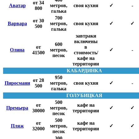
от 34
Аватар
метров,
своя кухня
✓
-
800
галька
700
от 30
Варвара
метров,
своя кухня
✓
✓
500
галька
завтраки
включены
600
от
в
Олина
метров,
✓
-
41500
стоимость/
песок
кафе на
территории
КАБАРДИНКА
950
от 28
Пиросмани
метров,
своя кухня
✓
-
500
галька
ГОЛУБИЦКАЯ
500
от
кафе на
Премьера
метров,
✓
✓
30000
территории
песок
500
от
кафе на
Пляж
метров,
✓
✓
32000
территории
песок
300