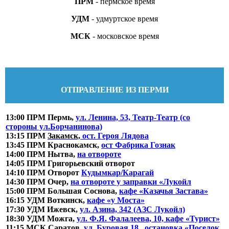
ПРМ
- пермское время
УДМ
- удмуртское время
МСК
- московское время
ОТПРАВЛЕНИЕ ИЗ ПЕРМИ
13:00 ПРМ Пермь,
ул. Ленина, 53, Театр-Театр (со
стороны ул.Борчанинова)
13:15 ПРМ
Закамск,
ост. Героя Лядова
13:45 ПРМ Краснокамск,
ост Фабрика Гознак
14:00 ПРМ Нытва,
на отвороте
14:05 ПРМ Григорьевский отворот
14:10 ПРМ Отворот
Кудымкар/Карагай
14:30 ПРМ Очер,
на отвороте у заправки «Лукойл
15:00 ПРМ Большая Соснова,
кафе «Казачья Застава»
16:15 УДМ Воткинск,
кафе «у Моста»
17:30 УДМ Ижевск,
ул. Азина, 342 (АЗС Лукойл)
18:30 УДМ Можга,
ул. Ф.Я. Фалалеева, 10, кафе «Турист»
11:15 МСК Саратов,
ул. Буровая 18 , остановка «Поселок