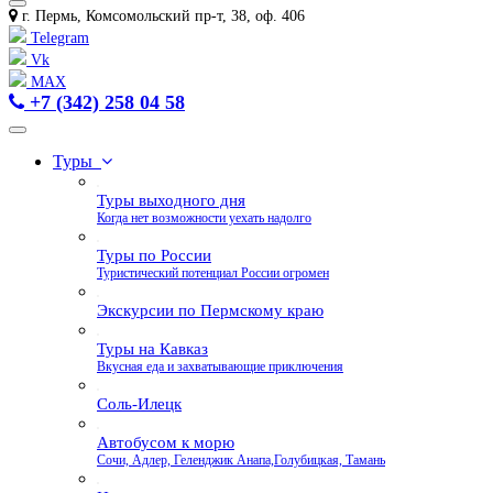
г. Пермь, Комсомольский пр-т, 38, оф. 406
Telegram
Vk
MAX
+7 (342) 258 04 58
Туры
Туры выходного дня
Когда нет возможности уехать надолго
Туры по России
Туристический потенциал России огромен
Экскурсии по Пермскому краю
Туры на Кавказ
Вкусная еда и захватывающие приключения
Соль-Илецк
Автобусом к морю
Сочи, Адлер, Геленджик Анапа,Голубицкая, Тамань