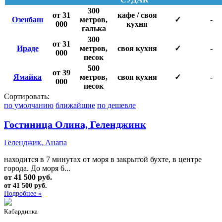
300
от 31
кафе / своя
Озенбаш
метров,
✓
-
000
кухня
галька
300
от 31
Ираде
метров,
своя кухня
✓
-
000
песок
500
от 39
Ямайка
метров,
своя кухня
✓
-
000
песок
Сортировать:
по умолчанию
ближайшие
по дешевле
Гостиница Олина, Геленджинк
Геленджик, Анапа
находится в 7 минутах от моря в закрытой бухте, в центре
города. До моря 6...
от 41 500 руб.
от 41 500 руб.
Подробнее »
Кабардинка