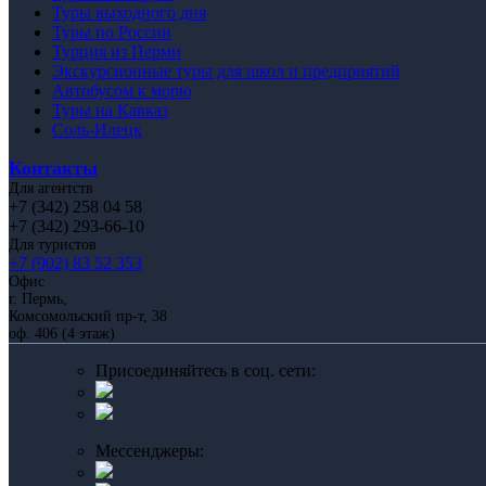
Туры выходного дня
Туры по России
Турция из Перми
Экскурсионные туры для школ и предприятий
Автобусом к морю
Туры на Кавказ
Соль-Илецк
Контакты
Для агентств
+7 (342) 258 04 58
+7 (342) 293-66-10
Для туристов
+7 (902) 83 52 353
Офис
г. Пермь,
Комсомольский пр-т, 38
оф. 406 (4 этаж)
Присоединяйтесь в соц. сети:
Мессенджеры: