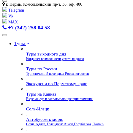
г. Пермь, Комсомольский пр-т, 38, оф. 406
Telegram
Vk
MAX
+7 (342) 258 04 58
Туры
Туры выходного дня
Когда нет возможности уехать надолго
Туры по России
Туристический потенциал России огромен
Экскурсии по Пермскому краю
Туры на Кавказ
Вкусная еда и захватывающие приключения
Соль-Илецк
Автобусом к морю
Сочи, Адлер, Геленджик Анапа,Голубицкая, Тамань