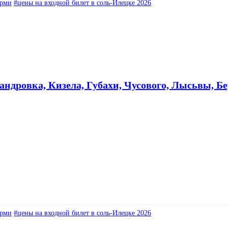
ерми
#цены на входной билет в соль-Илецке 2026
ндровка, Кизела, Губахи, Чусового, Лысьвы, Б
ерми
#цены на входной билет в соль-Илецке 2026