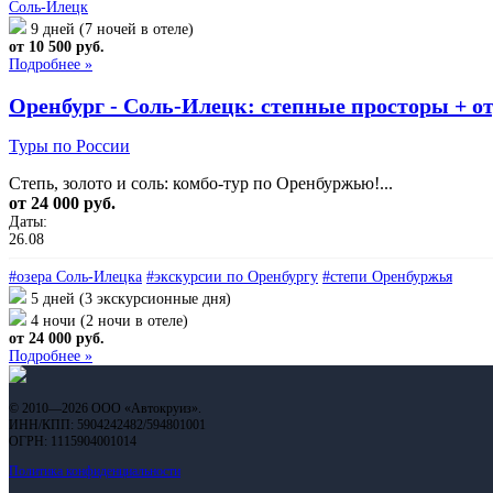
Соль-Илецк
9 дней (7 ночей в отеле)
от 10 500 руб.
Подробнее »
Оренбург - Соль‑Илецк: степные просторы + от
Туры по России
Степь, золото и соль: комбо‑тур по Оренбуржью!...
от 24 000 руб.
Даты:
26.08
#озера Соль-Илецка
#экскурсии по Оренбургу
#степи Оренбуржья
5 дней (3 экскурсионные дня)
4 ночи (2 ночи в отеле)
от 24 000 руб.
Подробнее »
© 2010—2026 ООО «Автокруиз».
ИНН/КПП: 5904242482/594801001
ОГРН: 1115904001014
Политика конфиденциальности