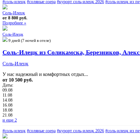
#соль-илецк
#соляные озера
#курорт соль-илецк 2026
#соль-илецк из п
Соль-Илецк
от 8 800 руб.
Подробнее »
Соль-Илецк
9 дней (7 ночей в отеле)
Соль-Илецк из Соликамска, Березников, Алекса
Соль-Илецк
У нас надежный и комфортных отдых...
от 10 500 руб.
Даты:
09.08
11.08
14.08
16.08
18.08
21.08
и еще 2
#соль-илецк
#соляные озера
#курорт соль-илецк 2026
#соль-илецк из п