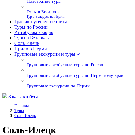
Новогодние туры
Туры в Беларусь
Тур в Беларусь из Перми
График путешественника
Туры по России
Автобусом к морю
Туры в Беларусь
Соль-Илецк
Прием в Перми
Групповые экскурсии и туры
Групповые автобусные туры по России
Групповые автобусные туры по Пермскому краю
Групповые экскурсии по Перми
Заказ автобуса
Главная
Туры
Соль-Илецк
Соль-Илецк