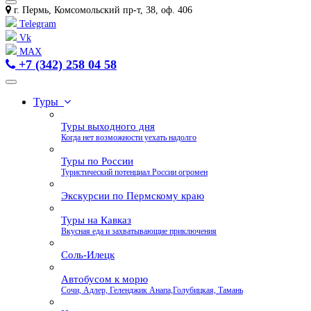
г. Пермь, Комсомольский пр-т, 38, оф. 406
Telegram
Vk
MAX
+7 (342) 258 04 58
Туры
Туры выходного дня
Когда нет возможности уехать надолго
Туры по России
Туристический потенциал России огромен
Экскурсии по Пермскому краю
Туры на Кавказ
Вкусная еда и захватывающие приключения
Соль-Илецк
Автобусом к морю
Сочи, Адлер, Геленджик Анапа,Голубицкая, Тамань