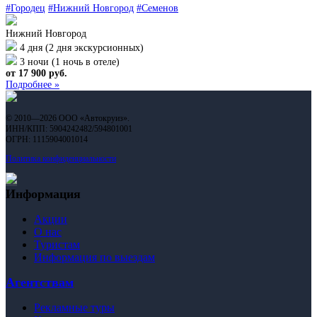
#Городец
#Нижний Новгород
#Семенов
Нижний Новгород
4 дня (2 дня экскурсионных)
3 ночи (1 ночь в отеле)
от 17 900 руб.
Подробнее »
© 2010—2026 ООО «Автокруиз».
ИНН/КПП: 5904242482/594801001
ОГРН: 1115904001014
Политика конфиденциальности
Информация
Акции
О нас
Туристам
Информация по выездам
Агентствам
Рекламные туры