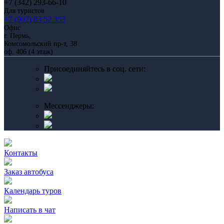
+7 (342) 293-66-10
Для туристов
+7 (902) 83 52 353
Офис
г. Пермь,
Комсомольский пр-т, 38
оф. 406 (4 этаж)
Присоединяйтесь в соц. сети:
Мессенджеры:
Контакты
Заказ автобуса
Календарь туров
Написать в чат