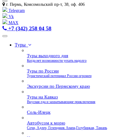
г. Пермь, Комсомольский пр-т, 38, оф. 406
Telegram
Vk
MAX
+7 (342) 258 04 58
Туры
Туры выходного дня
Когда нет возможности уехать надолго
Туры по России
Туристический потенциал России огромен
Экскурсии по Пермскому краю
Туры на Кавказ
Вкусная еда и захватывающие приключения
Соль-Илецк
Автобусом к морю
Сочи, Адлер, Геленджик Анапа,Голубицкая, Тамань