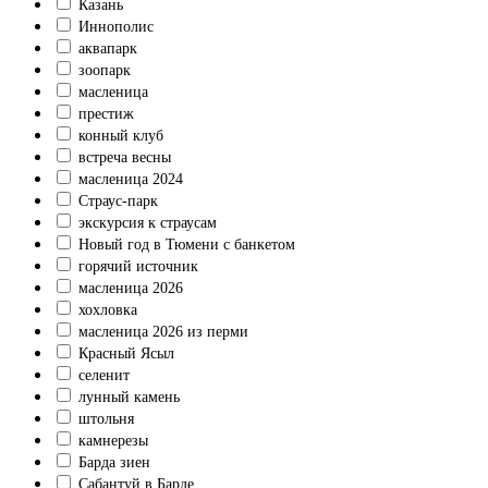
Казань
Иннополис
аквапарк
зоопарк
масленица
престиж
конный клуб
встреча весны
масленица 2024
Страус-парк
экскурсия к страусам
Новый год в Тюмени с банкетом
горячий источник
масленица 2026
хохловка
масленица 2026 из перми
Красный Ясыл
селенит
лунный камень
штольня
камнерезы
Барда зиен
Сабантуй в Барде