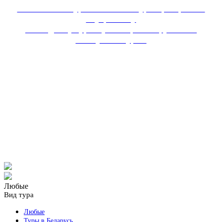
Мы являемся турагентством и туроператором по
внутреннему
и въездному туризму - специализируемся на
автобусных турах.
Туры выходного дня из Перми
Мы являемся турагентством и туроператором по
внутреннему
и въездному туризму - специализируемся на
автобусных турах.
Любые
Вид тура
Любые
Туры в Беларусь