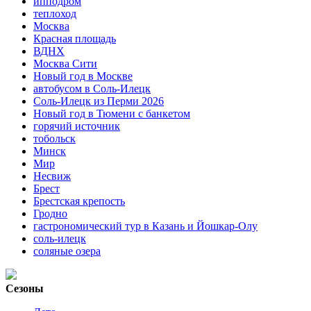
ипподром
теплоход
Москва
Красная площадь
ВДНХ
Москва Сити
Новый год в Москве
автобусом в Соль-Илецк
Соль-Илецк из Перми 2026
Новый год в Тюмени с банкетом
горячий источник
тобольск
Минск
Мир
Несвиж
Брест
Брестская крепость
Гродно
гастрономический тур в Казань и Йошкар-Олу
соль-илецк
соляные озера
Сезоны