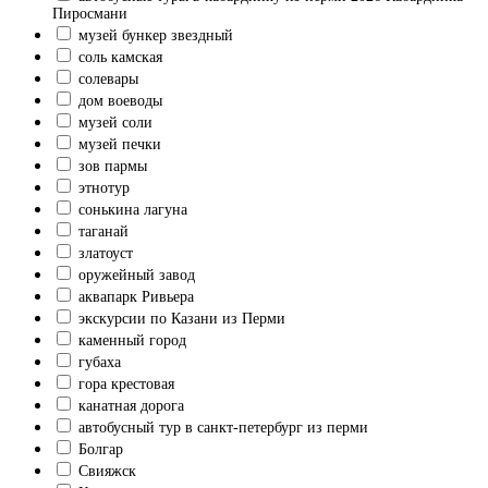
Пиросмани
музей бункер звездный
соль камская
солевары
дом воеводы
музей соли
музей печки
зов пармы
этнотур
сонькина лагуна
таганай
златоуст
оружейный завод
аквапарк Ривьера
экскурсии по Казани из Перми
каменный город
губаха
гора крестовая
канатная дорога
автобусный тур в санкт-петербург из перми
Болгар
Свияжск