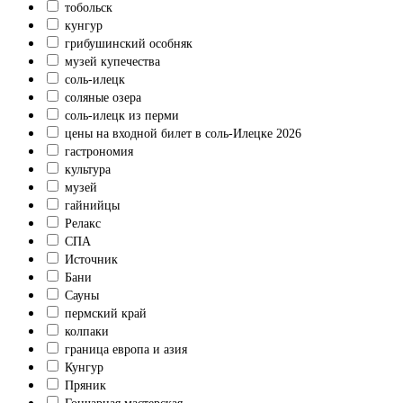
тобольск
кунгур
грибушинский особняк
музей купечества
соль-илецк
соляные озера
соль-илецк из перми
цены на входной билет в соль-Илецке 2026
гастрономия
культура
музей
гайнийцы
Релакс
СПА
Источник
Бани
Сауны
пермский край
колпаки
граница европа и азия
Кунгур
Пряник