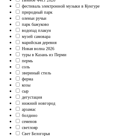
Пенное Фест 2026
фестиваль электронной музыки в Кунгуре
природный парк
оленьи ручьи
парк бажуково
водопад плакун
музей самовара
марийская деревня
Новая волна 2026
туры в Казань из Перми
пермь
соль
звериный стиль
ферма
козы
сыр
дегустация
нижний новгород
арзамас
болдино
семенов
светлояр
Свет Белогорья