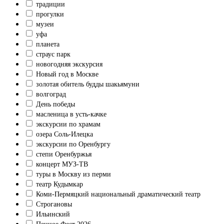
традиции
прогулки
музеи
уфа
планета
страус парк
новогодняя экскурсия
Новый год в Москве
золотая обитель будды шакьямуни
волгоград
День победы
масленица в усть-качке
экскурсии по храмам
озера Соль-Илецка
экскурсии по Оренбургу
степи Оренбуржья
концерт МУЗ-ТВ
туры в Москву из перми
театр Кудымкар
Коми‑Пермяцкий национальный драматический театр
Строгановы
Ильинский