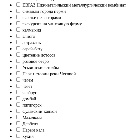
ЕВРАЗ Нижнетагильский металлургический комбинат
символы города перми
счастье не за горами
экскурсия на улиточную ферму
калмыкия
элиста
астрахань
сарай-бату
цветение лотосов
розовое озеро
Усьвинские столбы
Парк истории реки Чусовой
чегем
чегет
эльбрус
домбай
пятигорск
Сулакский каньон
Махачкала
Дербент
Нарын кала
кухня