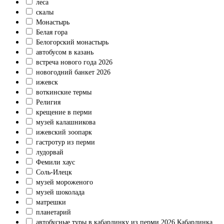
леса
скалы
Монастырь
Белая гора
Белогорский монастырь
автобусом в казань
встреча нового года 2026
новогодний банкет 2026
ижевск
воткинские термы
Религия
крещение в перми
музей калашникова
ижевский зоопарк
гастротур из перми
лудорвай
Фемили хаус
Соль-Илецк
музей мороженого
музей шоколада
матрешки
планетарий
автобусные туры в кабардинку из перми 2026 Кабардинка