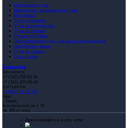
Новогодние туры
Новогодние экскурсии на 1 день
Масленица
Туры в Беларусь
Туры выходного дня
Туры по России
Турция из Перми
Экскурсионные туры для школ и предприятий
Автобусом к морю
Туры на Кавказ
Соль-Илецк
Контакты
Для агентств
+7 (342) 258 04 58
+7 (342) 293-66-10
Для туристов
+7 (902) 83 52 353
Офис
г. Пермь,
Комсомольский пр-т, 38
оф. 406 (4 этаж)
Присоединяйтесь в соц. сети: