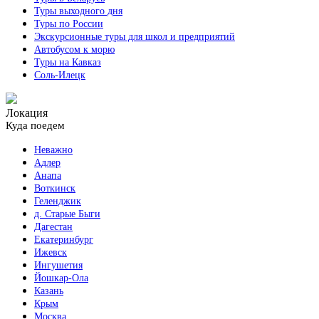
Туры выходного дня
Туры по России
Экскурсионные туры для школ и предприятий
Автобусом к морю
Туры на Кавказ
Соль-Илецк
Локация
Куда поедем
Неважно
Адлер
Анапа
Воткинск
Геленджик
д. Старые Быги
Дагестан
Екатеринбург
Ижевск
Ингушетия
Йошкар-Ола
Казань
Крым
Москва