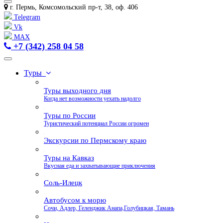
г. Пермь, Комсомольский пр-т, 38, оф. 406
Telegram
Vk
MAX
+7 (342) 258 04 58
Туры
Туры выходного дня
Когда нет возможности уехать надолго
Туры по России
Туристический потенциал России огромен
Экскурсии по Пермскому краю
Туры на Кавказ
Вкусная еда и захватывающие приключения
Соль-Илецк
Автобусом к морю
Сочи, Адлер, Геленджик Анапа,Голубицкая, Тамань