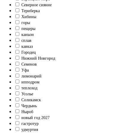
Северное сияние
Териберка
Хибины
горы
пещеры
каньон
сплав
кавказ
Городец
Нижний Новгород
Семенов
Уфа
лимонарий
ипподром
теплоход
Усолье
Соликамск
Чердынь
Ныроб
новый год 2027
гастротур
удмуртия