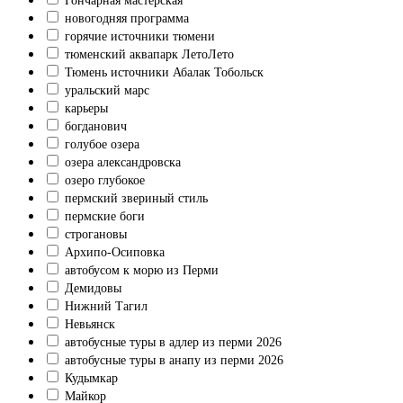
Гончарная мастерская
новогодняя программа
горячие источники тюмени
тюменский аквапарк ЛетоЛето
Тюмень источники Абалак Тобольск
уральский марс
карьеры
богданович
голубое озера
озера александровска
озеро глубокое
пермский звериный стиль
пермские боги
строгановы
Архипо-Осиповка
автобусом к морю из Перми
Демидовы
Нижний Тагил
Невьянск
автобусные туры в адлер из перми 2026
автобусные туры в анапу из перми 2026
Кудымкар
Майкор