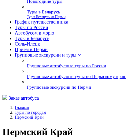
Новогодние туры
Туры в Беларусь
Тур в Беларусь из Перми
График путешественника
Туры по России
Автобусом к морю
Туры в Беларусь
Соль-Илецк
Прием в Перми
Групповые экскурсии и туры
Групповые автобусные туры по России
Групповые автобусные туры по Пермскому краю
Групповые экскурсии по Перми
Заказ автобуса
Главная
Туры по городам
Пермский Край
Пермский Край