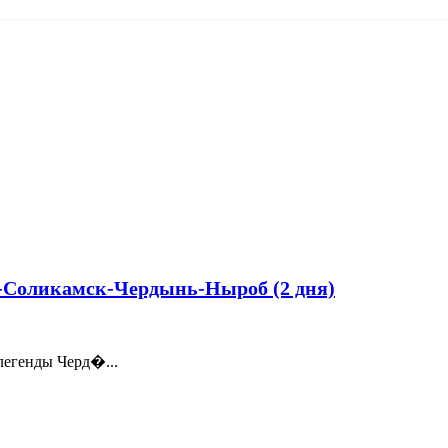
-Соликамск-Чердынь-Ныроб (2 дня)
легенды Черд�...