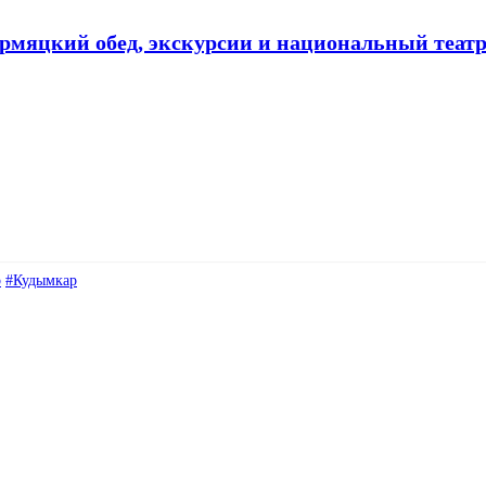
рмяцкий обед, экскурсии и национальный теат
р
#Кудымкар