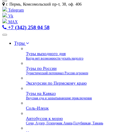
г. Пермь, Комсомольский пр-т, 38, оф. 406
Telegram
Vk
MAX
+7 (342) 258 04 58
Туры
Туры выходного дня
Когда нет возможности уехать надолго
Туры по России
Туристический потенциал России огромен
Экскурсии по Пермскому краю
Туры на Кавказ
Вкусная еда и захватывающие приключения
Соль-Илецк
Автобусом к морю
Сочи, Адлер, Геленджик Анапа,Голубицкая, Тамань