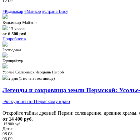
12.09
#Кудымкар
#Майкор
#Страна Вису
Кудымкар
Майкор
13 часов
от 6 500 руб.
Подробнее »
Распродажа
Горящий тур
Усолье
Соликамск
Чердынь
Ныроб
2 дня (1 ночь в гостинице)
Легенды и сокровища земли Пермской: Усолье
Экскурсии по Пермскому краю
Откройте тайны древней Перми: солеварение, древние храмы, 
от 14 400 руб.
15 900 руб.
Даты:
08.08
05.09