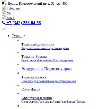
г. Пермь, Комсомольский пр-т, 38, оф. 406
Telegram
Vk
MAX
+7 (342) 258 04 58
Туры
Туры выходного дня
Когда нет возможности уехать надолго
Туры по России
Туристический потенциал России огромен
Экскурсии по Пермскому краю
Туры на Кавказ
Вкусная еда и захватывающие приключения
Соль-Илецк
Автобусом к морю
Сочи, Адлер, Геленджик Анапа,Голубицкая, Тамань