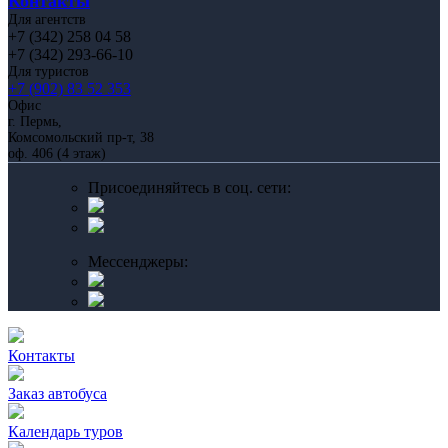
Контакты
Для агентств
+7 (342) 258 04 58
+7 (342) 293-66-10
Для туристов
+7 (902) 83 52 353
Офис
г. Пермь,
Комсомольский пр-т, 38
оф. 406 (4 этаж)
Присоединяйтесь в соц. сети:
Мессенджеры:
Контакты
Заказ автобуса
Календарь туров