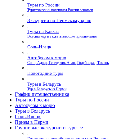
Туры по России
Туристический потенциал России огромен
Экскурсии по Пермскому краю
Туры на Кавказ
Вкусная еда и захватывающие приключения
Соль-Илецк
Автобусом к морю
Сочи, Адлер, Геленджик Анапа,Голубицкая, Тамань
Новогодние туры
Туры в Беларусь
Тур в Беларусь из Перми
График путешественника
Туры по России
Автобусом к морю
Туры в Беларусь
Соль-Илецк
Прием в Перми
Групповые экскурсии и туры
Групповые автобусные туры по России