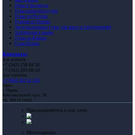
Туры в Беларусь
Туры выходного дня
Туры по России
Турция из Перми
Экскурсионные туры для школ и предприятий
Автобусом к морю
Туры на Кавказ
Соль-Илецк
Контакты
Для агентств
+7 (342) 258 04 58
+7 (342) 293-66-10
Для туристов
+7 (902) 83 52 353
Офис
г. Пермь,
Комсомольский пр-т, 38
оф. 406 (4 этаж)
Присоединяйтесь в соц. сети:
Мессенджеры: