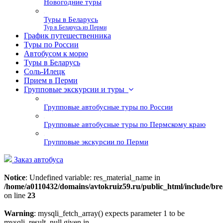
Новогодние туры
Туры в Беларусь
Тур в Беларусь из Перми
График путешественника
Туры по России
Автобусом к морю
Туры в Беларусь
Соль-Илецк
Прием в Перми
Групповые экскурсии и туры
Групповые автобусные туры по России
Групповые автобусные туры по Пермскому краю
Групповые экскурсии по Перми
Заказ автобуса
Notice
: Undefined variable: res_material_name in
/home/a0110432/domains/avtokruiz59.ru/public_html/include/b
on line
23
Warning
: mysqli_fetch_array() expects parameter 1 to be
mysqli_result, null given in