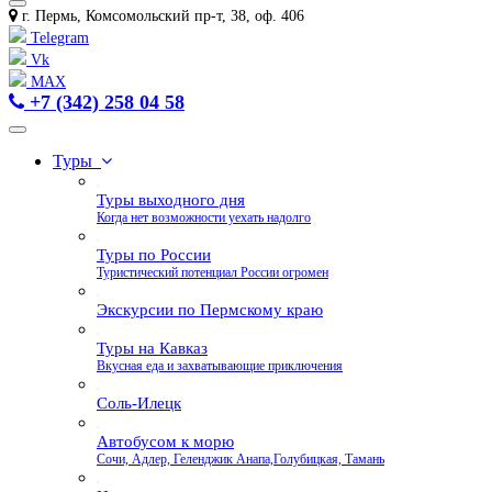
г. Пермь, Комсомольский пр-т, 38, оф. 406
Telegram
Vk
MAX
+7 (342) 258 04 58
Туры
Туры выходного дня
Когда нет возможности уехать надолго
Туры по России
Туристический потенциал России огромен
Экскурсии по Пермскому краю
Туры на Кавказ
Вкусная еда и захватывающие приключения
Соль-Илецк
Автобусом к морю
Сочи, Адлер, Геленджик Анапа,Голубицкая, Тамань