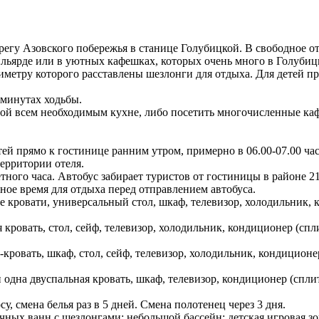
ерегу Азовского побережья в станице Голубицкой. В свободное о
ильярде или в уютных кафешках, которых очень много в Голубиц
иметру которого расставлены шезлонги для отдыха. Для детей п
 минутах ходьбы.
ой всем необходимым кухне, либо посетить многочисленные кафе
стей прямо к гостинице ранним утром, примерно в 06.00-07.00 ч
ерритории отеля.
тного часа. Автобус забирает туристов от гостиницы в районе 2
ное время для отдыха перед отправлением автобуса.
 кровати, универсальный стол, шкаф, телевизор, холодильник, к
 кровать, стол, сейф, телевизор, холодильник, кондиционер (спл
-кровать, шкаф, стол, сейф, телевизор, холодильник, кондиционе
 одна двуспальная кровать, шкаф, телевизор, кондиционер (сплит
су, смена белья раз в 5 дней. Смена полотенец через 3 дня.
чных ванн с шезлонгами; небольшой бассейн; детская игровая зо