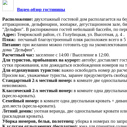
Видео-обзор гостиницы
Расположение:
двухэтажный
гостевой дом располагается на б
аттракционов, дельфинарии, зоопарке, дегустационном зале, б
"Дельфин". В распоряжении гостей небольшой бассейн, по пер
Адрес:
Темрюкский район, ст. Голубицкая, ул. Высотная, д. 4 .
Пляж:
песчаный благоустроенный пляж расположен всего в 5
Питание:
при желании можно готовить еду на укомплектованн
дома "Дельфин".
Расчетный час:
заселение с 14:00 / Выселение в 12:00.
Для туристов, прибывших на курорт:
автобус доставляет го
сутки проживания, или дожидаться освобождения номеров на т
Для отдохнувших туристов:
важно освободить номер до расче
Просим вас, уважаемые туристы, заранее предусмотреть свобод
Стандартный 2-х местный номер:
в комнате две односпальные
невозможно.
Классический 2-х местный номер:
в комнате
одна двуспальная
(кресло-кровать).
Семейный номер:
в комнате одна двуспальная кровать + диван
доп.места (кресла-кровати).
Летний домик:
уютная веранда,
две односпальные кровати или
(раскладная кровать).
Уборка номеров, белья, полотенец:
уборка в номерах по запро
К услугам отдыхающих (бесплатно):
зона для принятия солне