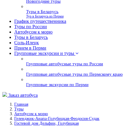
Новогодние туры
Туры в Беларусь
Тур в Беларусь из Перми
График путешественника
Туры по России
Автобусом к морю
Туры в Беларусь
Соль-Илецк
Прием в Перми
Групповые экскурсии и туры
Групповые автобусные туры по России
Групповые автобусные туры по Пермскому краю
Групповые экскурсии по Перми
Заказ автобуса
Главная
Туры
Автобусом к морю
Геленджик-Анапа-Голубицкая-Феодосия-Судак
Гостевой дом Дельфин, Голубицкая