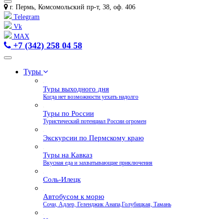
г. Пермь, Комсомольский пр-т, 38, оф. 406
Telegram
Vk
MAX
+7 (342) 258 04 58
Туры
Туры выходного дня
Когда нет возможности уехать надолго
Туры по России
Туристический потенциал России огромен
Экскурсии по Пермскому краю
Туры на Кавказ
Вкусная еда и захватывающие приключения
Соль-Илецк
Автобусом к морю
Сочи, Адлер, Геленджик Анапа,Голубицкая, Тамань