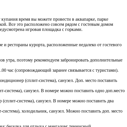
т купания время вы можете провести в аквапарке, парке
кой. Все это расположено совсем рядом с гостевым домом
редусмотрена игровая площадка с горками.
 и рестораны курорта, расположенные недалеко от гостевого
асов утра, поэтому рекомендуем забронировать дополнительные
1.00 час (сопровождающий заранее связывается с туристами).
ондиционер (сплит-система), санузел. Доп. место поставить
ит-система), санузел. В номере можно поставить одно доп.место
р (сплит-система), санузел. В номере можно поставить два
-система), холодильник, санузел. Можно поставить доп. место
на; беседка для отдыха с мангалом; теннисный