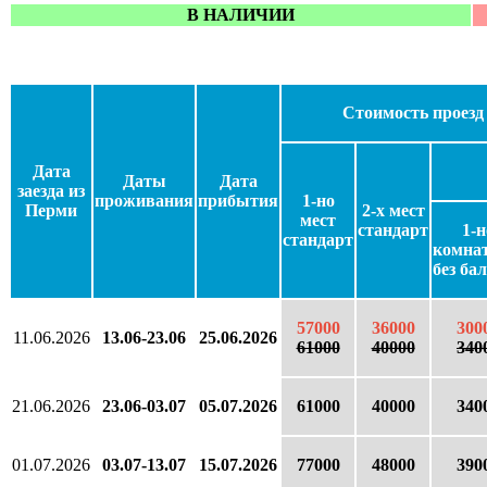
В НАЛИЧИИ
Стоимость проезд 
Дата
Даты
Дата
заезда из
проживания
прибытия
1-но
Перми
2-х мест
мест
стандарт
1-н
стандарт
комна
без ба
57000
36000
300
11.06.2026
13.06-23.06
25.06.2026
61000
40000
340
21.06.2026
23.06-03.07
05.07.2026
61000
40000
340
01.07.2026
03.07-13.07
15.07.2026
77000
48000
390