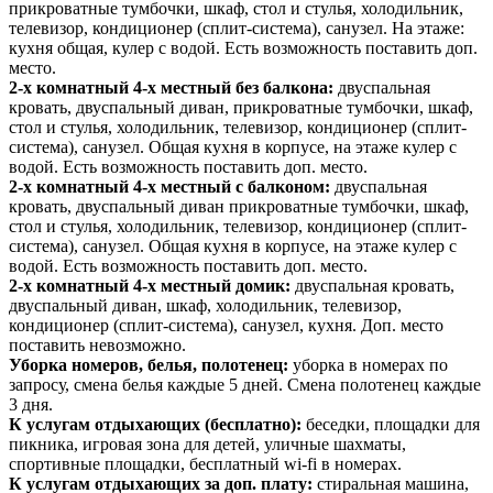
прикроватные тумбочки, шкаф, стол и стулья, холодильник,
телевизор, кондиционер (сплит-система), санузел. На этаже:
кухня общая, кулер с водой. Есть возможность поставить доп.
место.
2-х комнатный 4-х местный без балкона:
двуспальная
кровать, двуспальный диван, прикроватные тумбочки, шкаф,
стол и стулья, холодильник, телевизор, кондиционер (сплит-
система), санузел. Общая кухня в корпусе, на этаже кулер с
водой. Есть возможность поставить доп. место.
2-х комнатный 4-х местный с балконом:
двуспальная
кровать, двуспальный диван прикроватные тумбочки, шкаф,
стол и стулья, холодильник, телевизор, кондиционер (сплит-
система), санузел. Общая кухня в корпусе, на этаже кулер с
водой. Есть возможность поставить доп. место.
2-х комнатный 4-х местный домик:
двуспальная кровать,
двуспальный диван, шкаф, холодильник, телевизор,
кондиционер (сплит-система), санузел, кухня. Доп. место
поставить невозможно.
Уборка номеров, белья, полотенец:
уборка в номерах по
запросу, смена белья каждые 5 дней. Смена полотенец каждые
3 дня.
К услугам отдыхающих (бесплатно):
беседки, площадки для
пикника, игровая зона для детей, уличные шахматы,
спортивные площадки, бесплатный wi-fi в номерах.
К услугам отдыхающих за доп. плату:
стиральная машина,