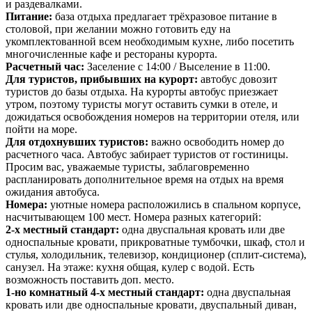
и раздевалками.
Питание:
база отдыха предлагает трёхразовое питание в
столовой, при желании можно готовить еду на
укомплектованной всем необходимым кухне, либо посетить
многочисленные кафе и рестораны курорта.
Расчетный час:
Заселение с 14:00 / Выселение в 11:00.
Для туристов, прибывших на курорт:
автобус довозит
туристов до базы отдыха. На курорты автобус приезжает
утром, поэтому туристы могут оставить сумки в отеле, и
дожидаться освобождения номеров на территории отеля, или
пойти на море.
Для отдохнувших туристов:
важно освободить номер до
расчетного часа. Автобус забирает туристов от гостиницы.
Просим вас, уважаемые туристы, заблаговременно
распланировать дополнительное время на отдых на время
ожидания автобуса.
Номера:
уютные номера расположились в спальном корпусе,
насчитывающем 100 мест. Номера разных категорий:
2-х местный стандарт:
одна двуспальная кровать или две
односпальные кровати, прикроватные тумбочки, шкаф, стол и
стулья, холодильник, телевизор, кондиционер (сплит-система),
санузел. На этаже: кухня общая, кулер с водой. Есть
возможность поставить доп. место.
1-но комнатный 4-х местный стандарт:
одна двуспальная
кровать или две односпальные кровати, двуспальный диван,