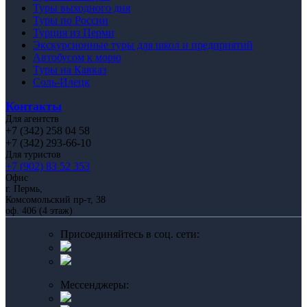
Туры выходного дня
Туры по России
Турция из Перми
Экскурсионные туры для школ и предприятий
Автобусом к морю
Туры на Кавказ
Соль-Илецк
Контакты
Для агентств
+7 (342) 258 04 58
+7 (342) 293-66-10
Для туристов
+7 (902) 83 52 353
Офис
г. Пермь,
Комсомольский пр-т, 38
оф. 406 (4 этаж)
Присоединяйтесь в соц. сети:
Мессенджеры: