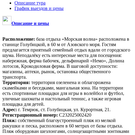
Описание тура
График выездов и цены
Описание и цены
Расположение:
база отдыха «Морская волна» расположена в
станице Голубицкой, в 60 м от Азовского моря. Гостям
предлагается приятный семейный отдых вдали от городского
шума. Неподалёку есть интересные места для посещения:
набережная, ферма бабочек, дельфинарий «Немо», Долина
лотосов, Крокодиловая ферма. В шаговой доступности:
магазины, аптеки, рынок, остановка общественного
транспорта.
Территория:
территория озеленена и облагорожена
скамейками и беседками, мангальная зона. На территории
есть спортивные площадки для игры в волейбол и футбол,
уличные шахматы и настольный теннис, а также игровая
площадка для детей.
Адрес:
г. Темрюк, ст. Голубицкая, ул. Курортная, 21.
Регистрационный номер:
С232025002420
Пляж:
собственный благоустроенный пляж из мелкой
ракушки и песка, расположен в 60 метрах от базы отдыха.
Пляж оборудован шезлонгами, солнцезащитными зонтиками