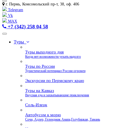
г. Пермь, Комсомольский пр-т, 38, оф. 406
Telegram
Vk
MAX
+7 (342) 258 04 58
Туры
Туры выходного дня
Когда нет возможности уехать надолго
Туры по России
Туристический потенциал России огромен
Экскурсии по Пермскому краю
Туры на Кавказ
Вкусная еда и захватывающие приключения
Соль-Илецк
Автобусом к морю
Сочи, Адлер, Геленджик Анапа,Голубицкая, Тамань