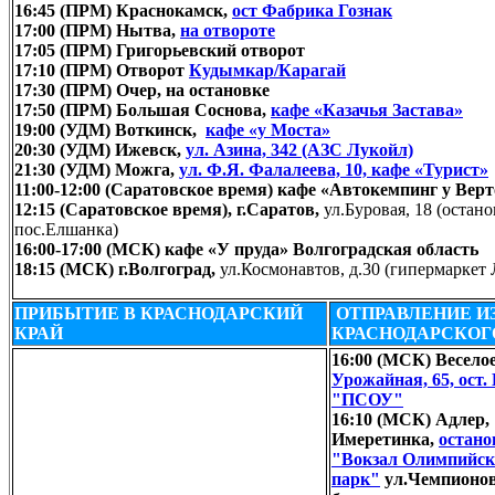
16:45 (ПРМ) Краснокамск,
ост Фабрика Гознак
17:00 (ПРМ) Нытва,
на отвороте
17:05 (ПРМ) Григорьевский отворот
17:10 (ПРМ) Отворот
Кудымкар/Карагай
17:30 (ПРМ) Очер, на остановке
17:50 (ПРМ) Большая Соснова,
кафе «Казачья Застава»
19:00 (УДМ) Воткинск,
кафе «у Моста
»
20:30 (УДМ) Ижевск,
ул. Азина, 342 (АЗС Лукойл)
21:30 (УДМ) Можга,
ул. Ф.Я. Фалалеева, 10, кафе «Турист
»
11:00-12:00 (Саратовское время) кафе «Автокемпинг у Вер
12:15 (Саратовское время), г.Саратов,
ул.Буровая, 18 (остано
пос.Елшанка)
16:00-17:00 (МСК) кафе «У пруда» Волгоградская область
18:15 (МСК) г.Волгоград,
ул.Космонавтов, д.30 (гипермаркет 
ПРИБЫТИЕ В КРАСНОДАРСКИЙ
ОТПРАВЛЕНИЕ И
КРАЙ
КРАСНОДАРСКОГ
16:00 (МСК) Весело
Урожайная, 65, ост
"ПСОУ"
16:10 (МСК) Адлер,
Имеретинка,
остано
"Вокзал Олимпийс
парк"
ул.Чемпионов