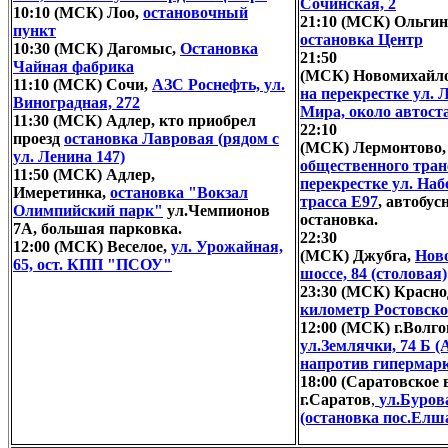
Сочинская, 2
10:10 (МСК) Лоо,
остановочный
21:10 (МСК) Ольгин
пункт
остановка Центр
10:30 (МСК) Дагомыс,
Остановка
21:50
Чайная фабрика
(МСК) Новомихайл
11:10 (МСК) Сочи,
АЗС Роснефть, ул.
на перекрестке ул. 
Виноградная, 272
Мира, около автост
11:30 (МСК) Адлер, кто приобрел
22:10
проезд
остановка Лавровая (рядом с
(МСК) Лермонтово
ул. Ленина 147)
общественного тран
11:50 (МСК) Адлер,
перекрестке ул. Наб
Имеретинка,
остановка "Вокзал
трасса Е97
, автобус
Олимпийский парк"
ул.Чемпионов
остановка.
7А, большая парковка.
22:30
12:00 (МСК) Веселое,
ул. Урожайная,
(МСК) Джубга,
Нов
65, ост. КПП "ПСОУ"
шоссе, 84 (столовая)
23:30 (МСК) Красно
километр Ростовско
12:00 (МСК) г.Волго
ул.Землячки, 74 Б 
напротив гипермарк
18:00 (Саратовское 
г.Саратов
,
ул.Бурова
(остановка пос.Елш