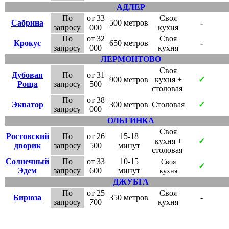
АДЛЕР
По
от 33
Своя
Сабрина
500 метров
-
запросу
000
кухня
По
от 32
Своя
Крокус
650 метров
-
запросу
000
кухня
ЛЕРМОНТОВО
Своя
Дубовая
По
от 31
900 метров
кухня +
✓
Роща
запросу
500
столовая
По
от 38
Экватор
300 метров
Столовая
✓
запросу
000
ОЛЬГИНКА
Своя
Ростовский
По
от 26
15-18
кухня +
✓
дворик
запросу
500
минут
столовая
Солнечный
По
от 33
10-15
Своя
✓
Эдем
запросу
600
минут
кухня
ДЖУБГА
По
от 25
Своя
Бирюза
350 метров
-
запросу
700
кухня