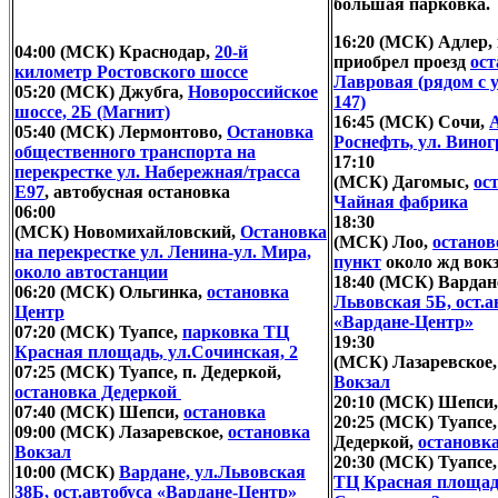
большая парковка.
16:20 (МСК) Адлер,
04:00 (МСК) Краснодар,
20-й
приобрел проезд
ост
километр Ростовского шоссе
Лавровая (рядом с 
05:20 (МСК) Джубга,
Новороссийское
147)
шоссе, 2Б (Магнит)
16:45 (МСК) Сочи,
05:40 (МСК) Лермонтово,
Остановка
Роснефть, ул. Виног
общественного транспорта на
17:10
перекрестке ул. Набережная/трасса
(МСК) Дагомыс,
ос
Е97
, автобусная остановка
Чайная фабрика
06:00
18:30
(МСК) Новомихайловский,
Остановка
(МСК) Лоо,
остано
на перекрестке ул. Ленина-ул. Мира,
пункт
около жд вок
около автостанции
18:40 (МСК) Вардан
06:20 (МСК) Ольгинка,
остановка
Львовская 5Б, ост.а
Центр
«Вардане-Центр»
07:20 (МСК) Туапсе,
парковка ТЦ
19:30
Красная площадь, ул.Сочинская, 2
(МСК) Лазаревское
07:25 (МСК) Туапсе, п. Дедеркой,
Вокзал
остановка Дедеркой
20:10 (МСК) Шепси
07:40 (МСК) Шепси,
остановка
20:25 (МСК) Туапсе,
09:00 (МСК) Лазаревское,
остановка
Дедеркой,
остановк
Вокзал
20:30 (МСК) Туапсе
10:00 (МСК)
Вардане, ул.Львовская
ТЦ Красная площадь
38Б, ост.автобуса «Вардане-Центр»