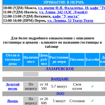
ПРИБЫТИЕ В ПЕРМЬ
10:00 (УДМ) Можга,
ул. имени Ф.Я. Фалалеева, 10, кафе "Т
11:00 (УДМ) Ижевск,
ул. Азина, 342 (АЗС Лукойл)
12:00-13:00 (УДМ) Воткинск,
кафе "У моста"
13:00-16:00 (ПРМ) Пермь,
ул. Ленина, 53 Театр-Театр
Для более подробного ознакомления с описанием
гостиницы и ценами - кликните по названию гостиницы в
таблице
Отели и
Цена,
Наличие
Расстояние
Д
гостевые
руб/
Питание
Бассейн
мест
до моря
пл
дома
чел
ЛАЗАРЕВСКОЕ
ВАРДАНЕ
Золотой
По
от 34
Своя
5-7 минут
✓
песок
запросу
500
кухня
ЛОО
По
от 26
Якорь
5 минут
Столовая
✓
запросу
600