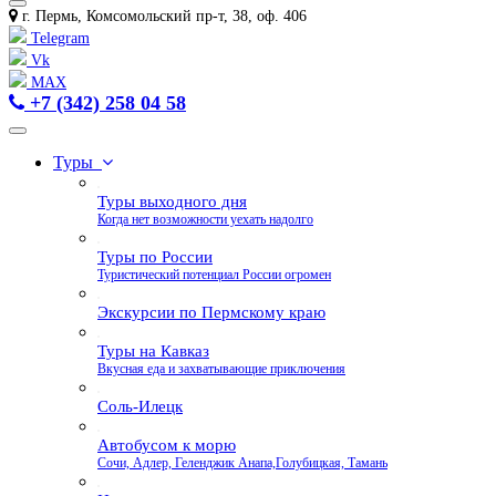
г. Пермь, Комсомольский пр-т, 38, оф. 406
Telegram
Vk
MAX
+7 (342) 258 04 58
Туры
Туры выходного дня
Когда нет возможности уехать надолго
Туры по России
Туристический потенциал России огромен
Экскурсии по Пермскому краю
Туры на Кавказ
Вкусная еда и захватывающие приключения
Соль-Илецк
Автобусом к морю
Сочи, Адлер, Геленджик Анапа,Голубицкая, Тамань