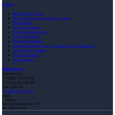
Туры
Новогодние туры
Новогодние экскурсии на 1 день
Масленица
Туры в Беларусь
Туры выходного дня
Туры по России
Турция из Перми
Экскурсионные туры для школ и предприятий
Автобусом к морю
Туры на Кавказ
Соль-Илецк
Контакты
Для агентств
+7 (342) 258 04 58
+7 (342) 293-66-10
Для туристов
+7 (902) 83 52 353
Офис
г. Пермь,
Комсомольский пр-т, 38
оф. 406 (4 этаж)