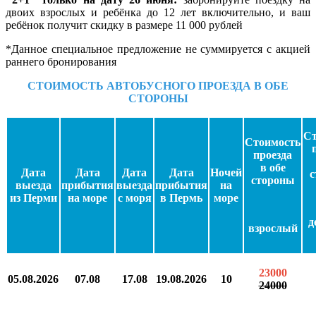
двоих взрослых и ребёнка до 12 лет включительно, и ваш
ребёнок получит скидку в размере 11 000 рублей
*Данное специальное предложение не суммируется с акцией
раннего бронирования
СТОИМОСТЬ АВТОБУСНОГО ПРОЕЗДА В ОБЕ
СТОРОНЫ
Ст
Стоимость
проезда
в обе
Дата
Дата
Дата
Дата
Ночей
с
стороны
выезда
прибытия
выезда
прибытия
на
из Перми
на море
с моря
в Пермь
море
д
взрослый
23000
05.08.2026
07.08
17.08
19.08.2026
10
24000