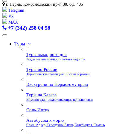
г. Пермь, Комсомольский пр-т, 38, оф. 406
Telegram
Vk
MAX
+7 (342) 258 04 58
Туры
Туры выходного дня
Когда нет возможности уехать надолго
Туры по России
Туристический потенциал России огромен
Экскурсии по Пермскому краю
Туры на Кавказ
Вкусная еда и захватывающие приключения
Соль-Илецк
Автобусом к морю
Сочи, Адлер, Геленджик Анапа,Голубицкая, Тамань