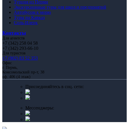
Турция из Перми
Экскурсионные туры для школ и предприятий
Автобусом к морю
Туры на Кавказ
Соль-Илецк
Контакты
Для агентств
+7 (342) 258 04 58
+7 (342) 293-66-10
Для туристов
+7 (902) 83 52 353
Офис
г. Пермь,
Комсомольский пр-т, 38
оф. 406 (4 этаж)
Присоединяйтесь в соц. сети:
Мессенджеры: