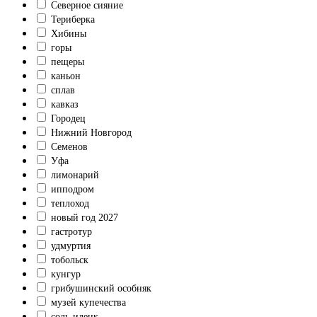
Северное сияние
Териберка
Хибины
горы
пещеры
каньон
сплав
кавказ
Городец
Нижний Новгород
Семенов
Уфа
лимонарий
ипподром
теплоход
новый год 2027
гастротур
удмуртия
тобольск
кунгур
грибушинский особняк
музей купечества
соль-илецк