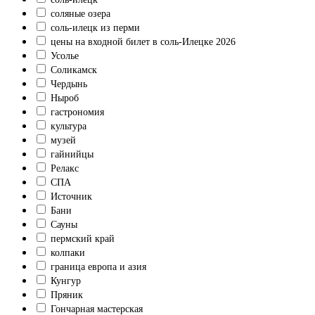
соляные озера
соль-илецк из перми
цены на входной билет в соль-Илецке 2026
Усолье
Соликамск
Чердынь
Ныроб
гастрономия
культура
музей
гайнийцы
Релакс
СПА
Источник
Бани
Сауны
пермский край
колпаки
граница европа и азия
Кунгур
Пряник
Гончарная мастерская