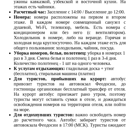
ужины кавказкой, узбекской и восточной кухни. На
этажах есть чайники.
Расчетный час:
Заселение с 14:00 / Выселение до 12:00.
Номера:
номера расположены на первом и втором
этаже. В каждом номере совмещенный санузел с
душевой, Wi-Fi, телевизор, мебель. Есть номера с
кондиционером или без него (с вентилятором).
Холодильник в номере, либо на веранде. Горячая и
холодная вода круглосуточно. На каждом этаже есть для
общего пользования: холодильник, чайник, посуда.
Уборка номеров, белья, полотенец:
уборка в номерах 1
раз в 3 дня. Смена белья и полотенец 1 раз в 3-4 дня.
Количество полотенец - 1 шт на одного человека.
К услугам отдыхающих:
гладильная доска + утюг
(бесплатно), стиральная машина (платно)
Для туристов, прибывших на курорт:
автобус
привозит туристов на автовокзал Феодосии, до
гостиницы организован бесплатный трансфер от отеля.
На курорт автобус приезжает рано утром, поэтому
туристы могут оставить сумки в отеле, и дожидаться
освобождения номеров на территории отеля, или пойти
на море.
Для отдохнувших туристов:
важно освободить номер
до расчетного часа. Автобус забирает туристов от
автовокзала Феодосии в 17:00 (МСК). Туристы ожидают