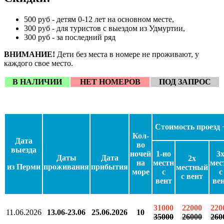
500 руб - детям 0-12 лет на основном месте,
300 руб - для туристов с выездом из Удмуртии,
300 руб - за последний ряд
ВНИМАНИЕ!
Дети без места в номере не проживают, у
каждого свое место.
В НАЛИЧИИ
НЕТ НОМЕРОВ
ПОД ЗАПРОС
Стоимость проезд 
Кол-
Дата
во
выезда
ночей
1-но
3
Даты
Дата
2х
на
местн
мес
из Перми
проживания
прибытия
местный
море
с
с
с вент
вент
ве
31000
22000
220
11.06.2026
13.06-23.06
25.06.2026
10
35000
26000
260