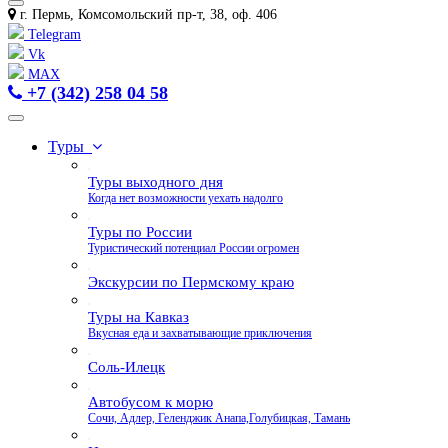
г. Пермь, Комсомольский пр-т, 38, оф. 406
Telegram
Vk
MAX
+7 (342) 258 04 58
Туры
Туры выходного дня
Когда нет возможности уехать надолго
Туры по России
Туристический потенциал России огромен
Экскурсии по Пермскому краю
Туры на Кавказ
Вкусная еда и захватывающие приключения
Соль-Илецк
Автобусом к морю
Сочи, Адлер, Геленджик Анапа,Голубицкая, Тамань