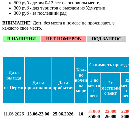
500 руб - детям 0-12 лет на основном месте,
300 руб - для туристов с выездом из Удмуртии,
300 руб - за последний ряд
ВНИМАНИЕ!
Дети без места в номере не проживают, у
каждого свое место.
В НАЛИЧИИ
НЕТ НОМЕРОВ
ПОД ЗАПРОС
Стоимость проезд 
Кол-
Дата
во
выезда
ночей
1-но
3
Даты
Дата
2х
на
местн
мес
из Перми
проживания
прибытия
местный
море
с
с
с вент
вент
ве
31000
22000
220
11.06.2026
13.06-23.06
25.06.2026
10
35000
26000
260