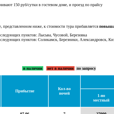
ачивают 150 руб/сутки в гостевом доме, и проезд по прайсу
е, представленном ниже, к стоимости тура прибавляется
повышаю
з следующих пунктов: Лысьва, Чусовой, Березовка
з следующих пунктов: Соликамск, Березники, Александровск, Киз
в наличии
нет в наличии
по запросу
Кол-во
Прибытие
ночей
1-но
местный
07.06
7
27000