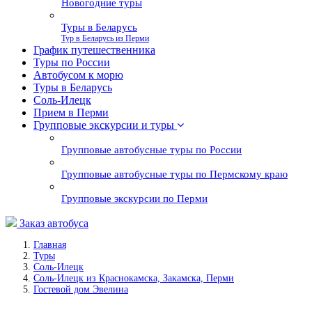
Новогодние туры
Туры в Беларусь
Тур в Беларусь из Перми
График путешественника
Туры по России
Автобусом к морю
Туры в Беларусь
Соль-Илецк
Прием в Перми
Групповые экскурсии и туры
Групповые автобусные туры по России
Групповые автобусные туры по Пермскому краю
Групповые экскурсии по Перми
Заказ автобуса
Главная
Туры
Соль-Илецк
Соль-Илецк из Краснокамска, Закамска, Перми
Гостевой дом Эвелина