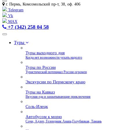
г. Пермь, Комсомольский пр-т, 38, оф. 406
Telegram
Vk
MAX
+7 (342) 258 04 58
Туры
Туры выходного дня
Когда нет возможности уехать надолго
Туры по России
Туристический потенциал России огромен
Экскурсии по Пермскому краю
Туры на Кавказ
Вкусная еда и захватывающие приключения
Соль-Илецк
Автобусом к морю
Сочи, Адлер, Геленджик Анапа,Голубицкая, Тамань