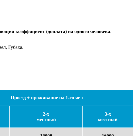
щий коэффициент (доплата) на одного человека
.
ел, Губаха.
Проезд + проживание на 1-го чел
2-х
3-х
местный
местный
18000
16000