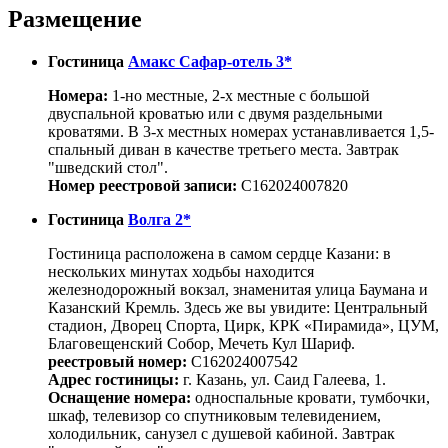
Размещение
Гостиница
Амакс Сафар-отель 3*
Номера:
1-но местные, 2-х местные
с большой
двуспальной кроватью или с двумя раздельными
кроватями. В 3-х местных номерах устанавливается 1,5-
спальный диван в качестве третьего места.
Завтрак
"шведский стол".
Номер реестровой записи:
С162024007820
Гостиница
Волга 2*
Гостиница расположена в самом сердце Казани: в
нескольких минутах ходьбы находится
железнодорожный вокзал, знаменитая улица Баумана и
Казанский Кремль. Здесь же вы увидите: Центральный
стадион, Дворец Спорта, Цирк, КРК «Пирамида», ЦУМ,
Благовещенский Собор, Мечеть Кул Шариф.
реестровый номер:
С162024007542
Адрес гостиницы:
г. Казань, ул. Саид Галеева, 1.
Оснащение номера:
односпальные кровати, тумбочки,
шкаф, телевизор со спутниковым телевидением,
холодильник, санузел с душевой кабиной. Завтрак