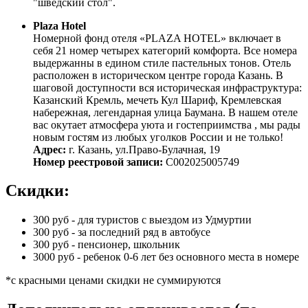
"шведский стол".
Plaza Hotel
Номерной фонд отеля «PLAZA HOTEL» включает в
себя 21 номер четырех категорий комфорта. Все номера
выдержанны в едином стиле пастельных тонов. Отель
расположен в историческом центре города Казань. В
шаговой доступности вся историческая инфраструктура:
Казанский Кремль, мечеть Кул Шариф, Кремлевская
набережная, легендарная улица Баумана. В нашем отеле
вас окутает атмосфера уюта и гостеприимства , мы рады
новым гостям из любых уголков России и не только!
Адрес:
г. Казань, ул.Право-Булачная, 19
Номер реестровой записи:
С002025005749
Скидки:
300 руб - для туристов с выездом из Удмуртии
300 руб - за последний ряд в автобусе
300 руб - пенсионер, школьник
3000 руб - ребенок 0-6 лет без основного места в номере
*c красными ценами скидки не суммируются