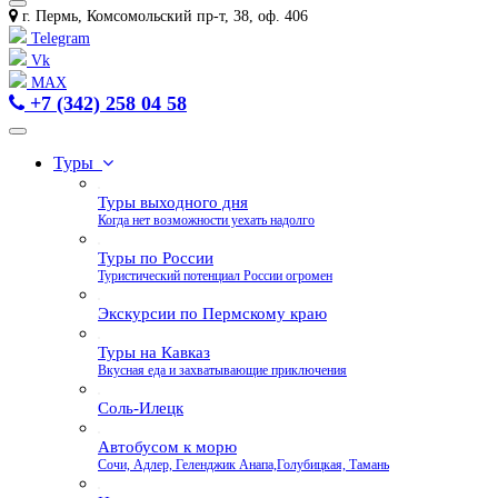
г. Пермь, Комсомольский пр-т, 38, оф. 406
Telegram
Vk
MAX
+7 (342) 258 04 58
Туры
Туры выходного дня
Когда нет возможности уехать надолго
Туры по России
Туристический потенциал России огромен
Экскурсии по Пермскому краю
Туры на Кавказ
Вкусная еда и захватывающие приключения
Соль-Илецк
Автобусом к морю
Сочи, Адлер, Геленджик Анапа,Голубицкая, Тамань