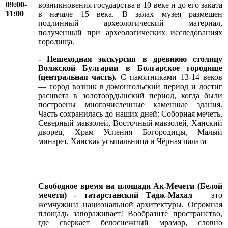
09:00-
возникновения государства в 10 веке и до его заката
11:00
в начале 15 века. В залах музея размещен
подлинный археологический материал,
полученный при археологических исследованиях
городища.
- Пешеходная экскурсия в древнюю столицу
Волжской Булгарии в Болгарское городище
(центральная часть).
С памятниками 13-14 веков
— город возник в домонгольский период и достиг
расцвета в золотоордынский период, когда были
построены многочисленные каменные здания.
Часть сохранилась до наших дней: Соборная мечеть,
Северный мавзолей, Восточный мавзолей, Ханский
дворец, Храм Успения Богородицы, Малый
минарет, Ханская усыпальница и Чёрная палата
Свободное время на площади Ак-Мечети (Белой
мечети) - татарстанский Тадж-Махал
– это
жемчужина национальной архитектуры. Огромная
площадь завораживает! Вообразите пространство,
где сверкает белоснежный мрамор, словно