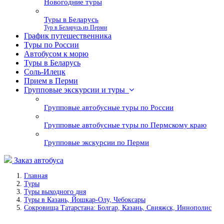
Новогодние туры
Туры в Беларусь
Тур в Беларусь из Перми
График путешественника
Туры по России
Автобусом к морю
Туры в Беларусь
Соль-Илецк
Прием в Перми
Групповые экскурсии и туры
Групповые автобусные туры по России
Групповые автобусные туры по Пермскому краю
Групповые экскурсии по Перми
Заказ автобуса
Главная
Туры
Туры выходного дня
Туры в Казань, Йошкар-Олу, Чебоксары
Сокровища Татарстана: Болгар, Казань, Свияжск, Иннополис