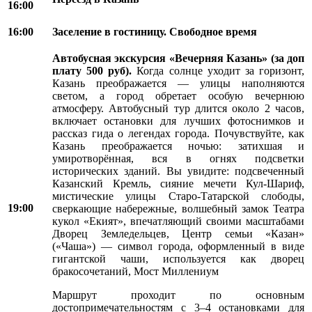
16:00
16:00
Заселение в гостиницу. Свободное время
Автобусная экскурсия «Вечерняя Казань» (за доп
плату 500 руб).
Когда солнце уходит за горизонт,
Казань преображается — улицы наполняются
светом, а город обретает особую вечернюю
атмосферу. Автобусный тур длится около 2 часов,
включает остановки для лучших фотоснимков и
рассказ гида о легендах города. Почувствуйте, как
Казань преображается ночью: затихшая и
умиротворённая, вся в огнях подсветки
исторических зданий. Вы увидите: подсвеченный
Казанский Кремль, сияние мечети Кул‑Шариф,
мистические улицы Старо-Татарской слободы,
19:00
сверкающие набережные, волшебный замок Театра
кукол «Екият», впечатляющий своими масштабами
Дворец Земледельцев, Центр семьи «Казан»
(«Чаша») — символ города, оформленный в виде
гигантской чаши, используется как дворец
бракосочетаний, Мост Миллениум
Маршрут проходит по основным
достопримечательностям с 3–4 остановками для