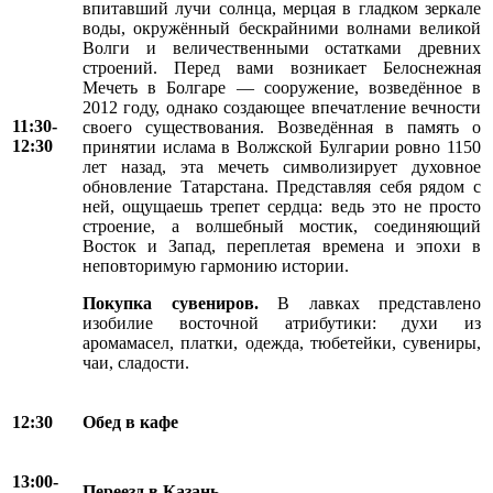
впитавший лучи солнца, мерцая в гладком зеркале
воды, окружённый бескрайними волнами великой
Волги и величественными остатками древних
строений. Перед вами возникает Белоснежная
Мечеть в Болгаре — сооружение, возведённое в
2012 году, однако создающее впечатление вечности
11:30-
своего существования. Возведённая в память о
12:30
принятии ислама в Волжской Булгарии ровно 1150
лет назад, эта мечеть символизирует духовное
обновление Татарстана. Представляя себя рядом с
ней, ощущаешь трепет сердца: ведь это не просто
строение, а волшебный мостик, соединяющий
Восток и Запад, переплетая времена и эпохи в
неповторимую гармонию истории.
Покупка сувениров.
В лавках представлено
изобилие восточной атрибутики: духи из
аромамасел, платки, одежда, тюбетейки, сувениры,
чаи, сладости.
12:30
Обед в кафе
13:00-
Переезд в Казань