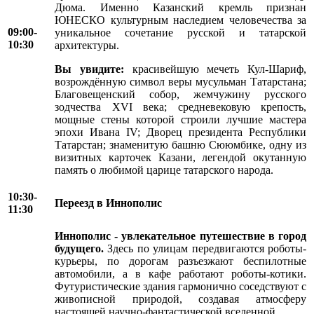
Дюма. Именно Казанский кремль признан
ЮНЕСКО культурным наследием человечества за
09:00-
уникальное сочетание русской и татарской
10:30
архитектуры.
Вы увидите:
красивейшую мечеть Кул-Шариф,
возрождённую символ веры мусульман Татарстана;
Благовещенский собор, жемчужину русского
зодчества XVI века; средневековую крепость,
мощные стены которой строили лучшие мастера
эпохи Ивана IV; Дворец президента Республики
Татарстан; знаменитую башню Сююмбике, одну из
визитных карточек Казани, легендой окутанную
память о любимой царице татарского народа.
10:30-
Переезд в Иннополис
11:30
Иннополис - увлекательное путешествие в город
будущего.
Здесь по улицам передвигаются роботы-
курьеры, по дорогам разъезжают беспилотные
автомобили, а в кафе работают роботы-котики.
Футуристические здания гармонично соседствуют с
живописной природой, создавая атмосферу
настоящей научно-фантастической вселенной.