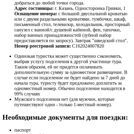
добраться до любой точки города.
Адрес гостиницы:
г. Казань,
Односторонка Гривки, 1
Оснащение номера:
с большой двуспальной кроватью
или с двумя раздельными кроватями
, тумбочки, шкаф,
п
исьменный стол,
телевизор, холодильник, п
росторный
санузел с ванной/
с душевой кабиной, фен, тапочки,
н
абор ванных принадлежностей (зубной набор
предоставляется по запросу).
Завтрак "шведский стол".
Номер реестровой записи:
С162024007820
Одинокая туристка может существенно сэкономить,
выбрав услугу подселения к другой участнице тура.
Таким образом, ей не придется оплачивать
дополнительную сумму за одноместное размещение. В
случае если подселение не будет найдено за 7 дней до
начала тура, туристу будет предложено доплатить за
одноместный номер. Обычно подселение находится в
99% случаях
Мужского подселения нет (для мужчин, которые
путешествуют одни - только 1-местный номер).
Необходимые документы для поездки:
паспорт