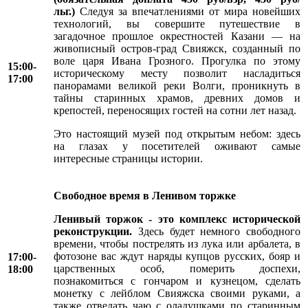
льг.)
Следуя за впечатлениями от мира новейших
технологий, вы совершите путешествие в
загадочное прошлое окрестностей Казани — на
живописный остров-град Свияжск, созданный по
воле царя Ивана Грозного. Прогулка по этому
15:00-
историческому месту позволит насладиться
17:00
панорамами великой реки Волги, проникнуть в
тайны старинных храмов, древних домов и
крепостей, переносящих гостей на сотни лет назад.
Это настоящий музей под открытым небом: здесь
на глазах у посетителей оживают самые
интересные страницы истории.
Свободное время в Ленивом торжке
Ленивый торжок - это комплекс исторической
реконструкции.
Здесь будет немного свободного
времени, чтобы пострелять из лука или арбалета, в
фотозоне вас ждут наряды купцов русских, бояр и
17:00-
царственных особ, померить доспехи,
18:00
познакомиться с гончаром и кузнецом, сделать
монетку с лейблом Свияжска своими руками, а
также отведать чаю с оладушками по старинным