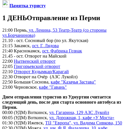
Памятка туристу
1 ДЕНЬ
Отправление из Перми
21:00 Пермь,
ул. Ленина, 53 Театр-Театр (со стороны
ул.Борчанинова)
21.10 - ост. Сосновый бор (по ул. Якутская)
21:15 Закамск,
ост. Г. Лядова
21:40 Краснокамск,
ост. Фабрика Гознак
21.45 - ост. Отворот на Майский
22:00
Нытвенский отворот
22:05
Григорьевский отворот
22:10
Отворот Кудымкар/Карагай
22:30 Отворот на Очёр (АЗС Лукойл)
22:50 Большая Соснова,
кафе "Казачья Застава"
23:00 Черновское,
кафе "Гавань"
Днем отправления туристов из Удмуртии считается
следующий день, после дня старта основного автобуса из
Перми.
00:00 (УДМ) Воткинск,
ул. Гагарина, 129 АЗС Лукойл
00:05 (УДМ) Воткинск,
ул. Дорожная, 1, кафе «У Моста»
01:30 (УДМ) Ижевск,
ТЦ "Европа", ул. Вадима Сивкова, 150
02:30 (УДМ) Можга,
ул. им. Ф.Я. Фалалеева, 10, кафе