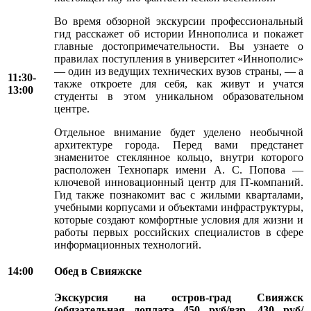
Во время обзорной экскурсии профессиональный
гид расскажет об истории Иннополиса и покажет
главные достопримечательности. Вы узнаете о
правилах поступления в университет «Иннополис»
— один из ведущих технических вузов страны, — а
11:30-
также откроете для себя, как живут и учатся
13:00
студенты в этом уникальном образовательном
центре.
Отдельное внимание будет уделено необычной
архитектуре города. Перед вами предстанет
знаменитое стеклянное кольцо, внутри которого
расположен Технопарк имени А. С. Попова —
ключевой инновационный центр для IT-компаний.
Гид также познакомит вас с жилыми кварталами,
учебными корпусами и объектами инфраструктуры,
которые создают комфортные условия для жизни и
работы первых российских специалистов в сфере
информационных технологий.
14:00
Обед в Свияжске
Экскурсия на остров-град Свияжск
(обязательная доплата 450 руб/взр, 430 руб/