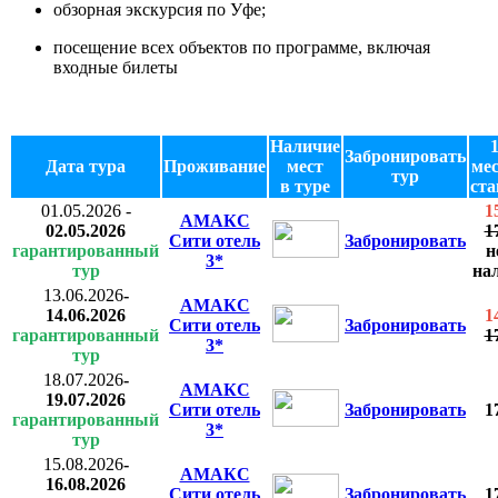
обзорная экскурсия по Уфе;
посещение всех объектов по программе, включая
входные билеты
Наличие
1
Забронировать
Дата тура
Проживание
мест
ме
тур
в туре
ста
01.05.2026
-
1
АМАКС
02.05.2026
1
Сити отель
Забронировать
гарантированный
н
3*
тур
на
13.06.2026
-
АМАКС
14.06.2026
1
Сити отель
Забронировать
гарантированный
1
3*
тур
18.07.2026
-
АМАКС
19.07.2026
Сити отель
Забронировать
1
гарантированный
3*
тур
15.08.2026
-
АМАКС
16.08.2026
Сити отель
Забронировать
1