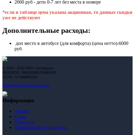
2000 руб - дети 0-7 лет без места в номере
*если в таблице цена указана акционная, то данные скидки
уже не действуют
Дополнительные расходы:
доп место в автобусе (для комфорта) (цена нетто)-6000
руб
© 2010—2026 ООО «Автокруиз».
ИНН/КПП: 5904242482/594801001
ОГРН: 1115904001014
Политика конфиденциальности
Информация
Акции
О нас
Туристам
Информация по выездам