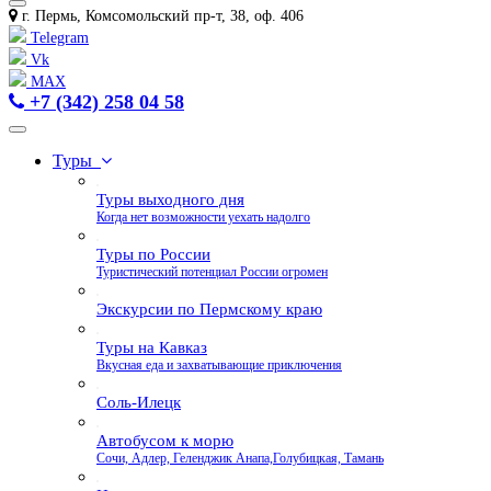
г. Пермь, Комсомольский пр-т, 38, оф. 406
Telegram
Vk
MAX
+7 (342) 258 04 58
Туры
Туры выходного дня
Когда нет возможности уехать надолго
Туры по России
Туристический потенциал России огромен
Экскурсии по Пермскому краю
Туры на Кавказ
Вкусная еда и захватывающие приключения
Соль-Илецк
Автобусом к морю
Сочи, Адлер, Геленджик Анапа,Голубицкая, Тамань