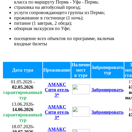
класса по маршруту Пермь - Уфа - Пермь;
страховка на автобусный проезд;
услуги сопровождающего группы из Перми;
проживание в гостинице (1 ночь);
питание (1 завтрак, 2 обеда);
обзорная экскурсия по Уфе;
посещение всех объектов по программе, включая
входные билеты
Наличие
1
Забронировать
Дата тура
Проживание
мест
ме
тур
в туре
ста
01.05.2026
-
1
АМАКС
02.05.2026
1
Сити отель
Забронировать
гарантированный
н
3*
тур
на
13.06.2026
-
АМАКС
14.06.2026
1
Сити отель
Забронировать
гарантированный
1
3*
тур
18.07.2026
-
АМАКС
19.07.2026