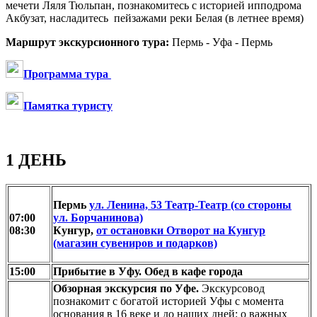
мечети Ляля Тюльпан, познакомитесь с историей ипподрома
Акбузат, насладитесь пейзажами реки Белая (в летнее время)
Маршрут экскурсионного тура:
Пермь - Уфа - Пермь
Программа тура
Памятка туристу
1 ДЕНЬ
Пермь
ул. Ленина, 53 Театр-Театр (со стороны
07:00
ул. Борчанинова)
08:30
Кунгур,
от остановки Отворот на Кунгур
(магазин сувениров и подарков)
15:00
Прибытие в Уфу. Обед в кафе города
Обзорная экскурсия по Уфе.
Экскурсовод
познакомит с богатой историей Уфы с момента
основания в 16 веке и до наших дней: о важных