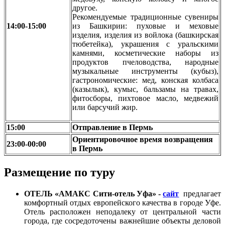
другое.
Рекомендуемые традиционные сувениры
14:00-15:00
из Башкирии: пуховые и меховые
изделия, изделия из войлока (башкирская
тюбетейка), украшения с уральскими
камнями, косметические наборы из
продуктов пчеловодства, народные
музыкальные инструменты (кубыз),
гастрономические: мед, конская колбаса
(казылык), кумыс, бальзамы на травах,
фитосборы, пихтовое масло, медвежий
или барсучий жир.
15:00
Отправление в Пермь
Ориентировочное время возвращения
23:00-00:00
в Пермь
Размещение по туру
ОТЕЛЬ «АМАКС Сити-отель Уфа» -
сайт
предлагает
комфортный отдых европейского качества в городе Уфе.
Отель расположен неподалеку от центральной части
города, где сосредоточены важнейшие объекты деловой