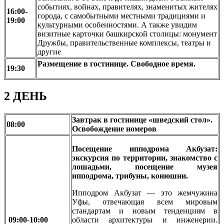
событиях, войнах, правителях, знаменитых жителях
16:00-
города, с самобытными местными традициями и
19:00
культурными особенностями. А также увидим
визитные карточки башкирской столицы: монумент
Дружбы, правительственные комплексы, театры и
другие
Размещение в гостинице. Свободное время.
19:30
2 ДЕНЬ
Завтрак в гостинице «шведский стол».
08:00
Освобождение номеров
Посещение ипподрома Акбузат:
экскурсия по территории, знакомство с
лошадьми, посещение музея
ипподрома, трибуны, конюшни.
Ипподром Акбузат — это жемчужина
Уфы, отвечающая всем мировым
стандартам и новым тенденциям в
09:00-10:00
области архитектуры и инженерии.