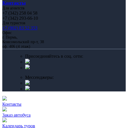
Контакты
Для агентств
+7 (342) 258 04 58
+7 (342) 293-66-10
Для туристов
+7 (902) 83 52 353
Офис
г. Пермь,
Комсомольский пр-т, 38
оф. 406 (4 этаж)
Присоединяйтесь в соц. сети:
Мессенджеры:
Контакты
Заказ автобуса
Календарь туров