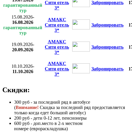
Сити отель
Забронировать
1
гарантированный
3*
тур
15.08.2026
-
АМАКС
16.08.2026
Сити отель
Забронировать
1
гарантированный
3*
тур
АМАКС
19.09.2026
-
Сити отель
Забронировать
1
20.09.2026
3*
АМАКС
10.10.2026
-
Сити отель
Забронировать
1
11.10.2026
3*
Скидки:
300 руб - за последний ряд в автобусе
(
Внимание!
Скидка за последний ряд предоставляется
только когда едет большой автобус)
200 руб - дети 0-12 лет, пенсионеры
600 руб - доп.место в 2-х местном
номере (еврораскладушка)