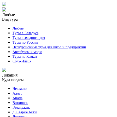
Любые
Вид тура
Любые
Туры в Беларусь
Туры выходного дня
Туры по России
Экскурсионные туры для школ и предприятий
Автобусом к морю
Туры на Кавказ
Соль-Илецк
Локация
Куда поедем
Неважно
Адлер
Анапа
Воткинск
Геленджик
д. Старые Быги
Дагестан