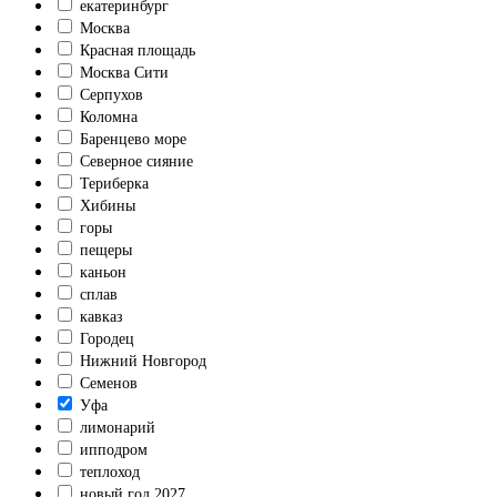
екатеринбург
Москва
Красная площадь
Москва Сити
Серпухов
Коломна
Баренцево море
Северное сияние
Териберка
Хибины
горы
пещеры
каньон
сплав
кавказ
Городец
Нижний Новгород
Семенов
Уфа
лимонарий
ипподром
теплоход
новый год 2027