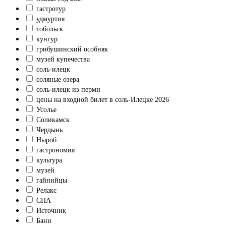
гастротур
удмуртия
тобольск
кунгур
грибушинский особняк
музей купечества
соль-илецк
соляные озера
соль-илецк из перми
цены на входной билет в соль-Илецке 2026
Усолье
Соликамск
Чердынь
Ныроб
гастрономия
культура
музей
гайнийцы
Релакс
СПА
Источник
Бани