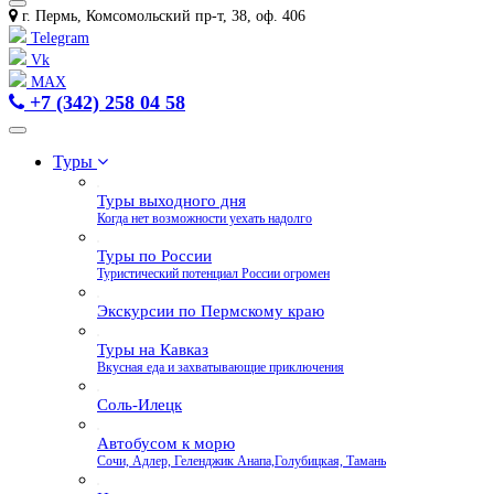
г. Пермь, Комсомольский пр-т, 38, оф. 406
Telegram
Vk
MAX
+7 (342) 258 04 58
Туры
Туры выходного дня
Когда нет возможности уехать надолго
Туры по России
Туристический потенциал России огромен
Экскурсии по Пермскому краю
Туры на Кавказ
Вкусная еда и захватывающие приключения
Соль-Илецк
Автобусом к морю
Сочи, Адлер, Геленджик Анапа,Голубицкая, Тамань